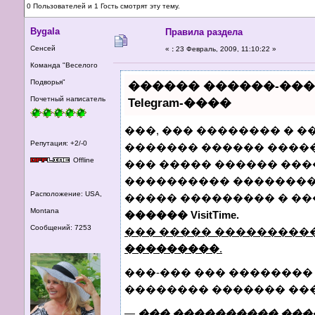
0 Пользователей и 1 Гость смотрят эту тему.
Bygala
Правила раздела
Сенсей
«
:
23 Февраль, 2009, 11:10:22 »
Команда "Веселого
Подворья"
������ ������-��
Почетный написатель
Telegram-����
���, ��� �������� � �
Репутация: +2/-0
������� ������ �����
Offline
��� ����� ������ ���
���������� �������� 
Расположение: USA,
����� ��������� � �
Montana
������ VisitTime.
Сообщений: 7253
��� ����� ���������
���������
.
���-��� ��� ��������
�������� ������� ��
—
��� ���������� ���