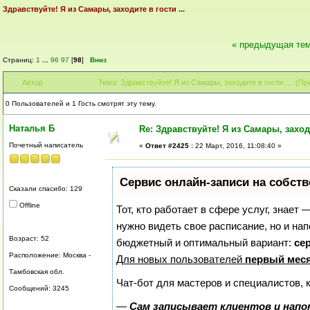
Здравствуйте! Я из Самары, заходите в гости ...
« предыдущая те
Страниц:
1
...
96
97
[
98
]
Вниз
Автор
Тема: Здравствуйте! Я из Самары, заходите в гости ... (Пр
0 Пользователей и 1 Гость смотрят эту тему.
Наталья Б
Re: Здравствуйте! Я из Самары, заходи
Почетный написатель
«
Ответ #2425 :
22 Март, 2016, 11:08:40 »
Сервис онлайн-записи на собств
Сказали спасибо: 129
Offline
Тот, кто работает в сфере услуг, знает 
нужно видеть свое расписание, но и на
Возраст: 52
бюджетный и оптимальный вариант:
сер
Расположение: Москва -
Для новых пользователей
первый меся
Тамбовская обл.
Чат-бот для мастеров и специалистов, 
Сообщений: 3245
—
Сам записывает клиентов и напо