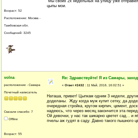
Мы своих 2х недельных на улицу уже отправили
цыпы мои.
Возраст: 52
Расположение: Москва -
Тамбовская обл.
Сообщений: 3245
volna
Re: Здравствуйте! Я из Самары, заходи
расположение - Самара
«
Ответ #2432 :
11 Май, 2016, 16:02:51 »
Почетный написатель
Наташа, привет! Цыпкам одним 3 недели, други
доделаны. Жду когда муж купит сетку, да доде
очередная стройка, кругом кирпич, цемент, дос
надеюсь, что через месяц закончится эта пере
Сказали спасибо: 7
Ой девочки, у нас так шикарно цветет сад... и 
Offline
пчелы аж гудят в саду. Давно такого пышного ц
Возраст: 55