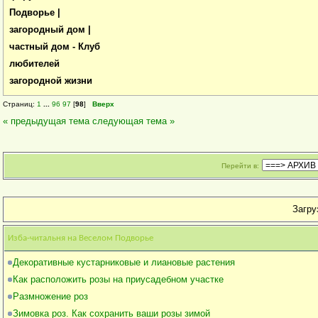
Подворье |
загородный дом |
частный дом - Клуб
любителей
загородной жизни
Страниц:
1
...
96
97
[
98
]
Вверх
« предыдущая тема
следующая тема »
Перейти в:
Загруз
Изба-читальня на Веселом Подворье
Декоративные кустарниковые и лиановые растения
Как расположить розы на приусадебном участке
Размножение роз
Зимовка роз. Как сохранить ваши розы зимой