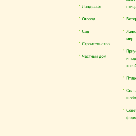
Ландшафт
птиц
Огород
Вете
Сад
Живо
мир
Строительство
Приу
Частный дом
и по
хозя
Птиц
Сель
и об
Сове
ферм