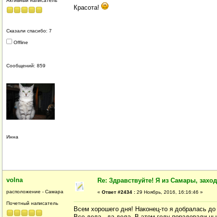
Активный написатель
Красота!
Сказали спасибо: 7
Offline
Сообщений: 859
Инна
volna
Re: Здравствуйте! Я из Самары, заходи
расположение - Самара
«
Ответ #2434 :
29 Ноябрь, 2016, 16:16:46 »
Почетный написатель
Всем хорошего дня! Наконец-то я добралась до
Все дела - да дела. В этом году порадовали цы