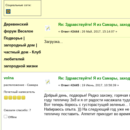
Социальные сети:
Деревенский
Re: Здравствуйте! Я из Самары, заходи
форум Веселое
«
Ответ #2444 :
26 Май, 2017, 15:14:07 »
Подворье |
Загрузка...
загородный дом |
частный дом - Клуб
любителей
загородной жизни
volna
Re: Здравствуйте! Я из Самары, заходи
расположение - Самара
«
Ответ #2445 :
19 Июнь, 2017, 10:58:39 »
Почетный написатель
Добрый день, подворье! Редко захожу, горячая 
году тепличку 3х8 и я от радости насажала туд
Вот теперь борюсь с густорастущей зеленью... 
Набираюсь опыта. ))) На следующий год уже не
Сказали спасибо: 7
тепличку поставить. Аппетит приходит во время
Offline