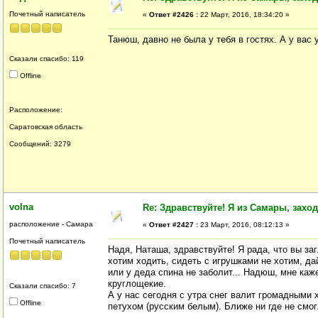
Почетный написатель
«
Ответ #2426 :
22 Март, 2016, 18:34:20 »
Танюш, давно не была у тебя в гостях. А у вас 
Сказали спасибо: 119
Offline
Расположение:
Саратовская область
Сообщений: 3279
volna
Re: Здравствуйте! Я из Самары, заходи
расположение - Самара
«
Ответ #2427 :
23 Март, 2016, 08:12:13 »
Почетный написатель
Надя, Наташа, здравствуйте! Я рада, что вы за
хотим ходить, сидеть с игрушками не хотим, да
или у деда спина не заболит... Надюш, мне каж
круглощекие.
Сказали спасибо: 7
А у нас сегодня с утра снег валит громадными 
Offline
петухом (русским белым). Ближе ни где не смог