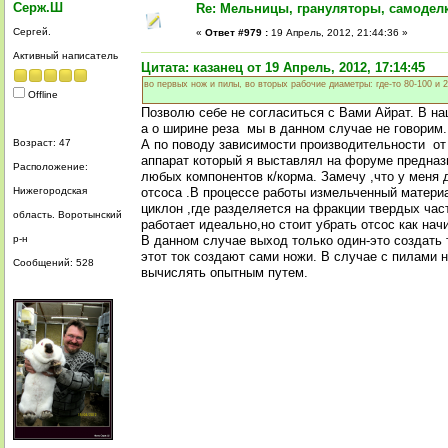
Серж.Ш
Re: Мельницы, грануляторы, самодел
Сергей.
«
Ответ #979 :
19 Апрель, 2012, 21:44:36 »
Активный написатель
Цитата: казанец от 19 Апрель, 2012, 17:14:45
во первых нож и пилы, во вторых рабочие диаметры: где-то 80-100 и 
Offline
Позволю себе не согласиться с Вами Айрат. В на
а о ширине реза мы в данном случае не говорим.
Возраст: 47
А по поводу зависимости производительности от
аппарат который я выставлял на форуме предназ
Расположение:
любых компонентов к/корма. Замечу ,что у меня
Нижегородская
отсоса .В процессе работы измельченный материа
циклон ,где разделяется на фракции твердых част
область. Воротынский
работает идеально,но стоит убрать отсос как нач
р-н
В данном случае выход только один-это создать
этот ток создают сами ножи. В случае с пилами н
Сообщений: 528
вычислять опытным путем.