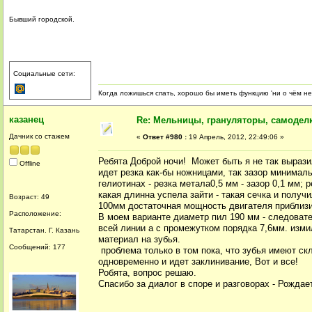
Бывший городской.
Социальные сети:
Когда ложишься спать, хорошо бы иметь функцию 'ни о чём не
казанец
Re: Мельницы, грануляторы, самодел
Дачник со стажем
«
Ответ #980 :
19 Апрель, 2012, 22:49:06 »
Ребята Доброй ночи! Может быть я не так вырази
Offline
идет резка как-бы ножницами, так зазор минимал
гелиотинах - резка метала0,5 мм - зазор 0,1 мм;
какая длинна успела зайти - такая сечка и получи
Возраст: 49
100мм достаточная мощность двигателя приблизи
Расположение:
В моем варианте диаметр пил 190 мм - следовате
всей линии а с промежутком порядка 7,6мм. изм
Татарстан. Г. Казань
материал на зубья.
Сообщений: 177
проблема только в том пока, что зубья имеют с
одновременно и идет заклинивание, Вот и все!
Робята, вопрос решаю.
Спасибо за диалог в споре и разговорах - Рожда