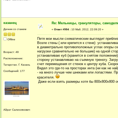
казанец
Re: Мельницы, грануляторы, самодел
Дачник со стажем
«
Ответ #994 :
10 Май, 2012, 22:09:20 »
Петя мои мысли схематическии выглядит приблиз
Offline
Возле стены ( или крепится к стене) устанавлива
в диаметрально противоположных углах опоры ско
нагрузки сравнительно не большие) на одной сто
Возраст: 49
устанавливаю куб (хранится в снятом положении)
Расположение:
сторону устанавливаю на съемную треногу. Загр
счет перемещения от стенок к центру куба. Скоро
Татарстан. Г. Казань
Видел это где-то на просторах инта (ни как не н
Сообщений: 177
- на много лучше чем шнеками или лопастями. П
красителя.
Даже если взять размеры хотя бы 800х800х800 об
Айрат Салихзянович