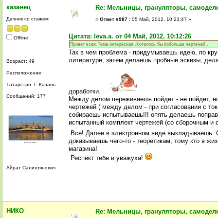
казанец
Re: Мельницы, грануляторы, самодел
Дачник со стажем
«
Ответ #987 :
05 Май, 2012, 10:23:47 »
Цитата: leva.a. от 04 Май, 2012, 10:12:26
Offline
Привет всем.Тема интересная .Хотелось бы побольше чертежей .
Так в чем проблема - придумываешь идею, по кр
литературе, затем делаешь пробные эскизы, дел
Возраст: 49
Расположение:
Татарстан. Г. Казань
доработки.
Сообщений: 177
Между делом переживаешь пойдет - не пойдет, н
чертежей ( между делом - при согласовании с т
собираешь испытываешь!!! опять делаешь поправки
испытанный комплект чертежей (со сборочным и 
Все! Далее в электронном виде выкладываешь. О
доказываешь чего-то - теоретикам, тому кто в жи
магазина!
Респект тебе и уважуха!
Айрат Салихзянович
НИКО
Re: Мельницы, грануляторы, самодел