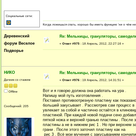
Социальные сети:
Когда ложишься спать, хорошо бы иметь функцию 'ни о чём не
Деревенский
Re: Мельницы, грануляторы, самодел
форум Веселое
«
Ответ #975 :
18 Апрель, 2012, 22:27:16 »
Подворье
НИКО
Re: Мельницы, грануляторы, самодел
Дачник со стажем
«
Ответ #976 :
19 Апрель, 2012, 14:31:51 »
Вот и я говорю должна она работать на ура .
Offline
Напишу мой путь изготовления .
Поставил противоотрезную пластину как показано
большей закусывает . Рассмотрев сам процесс в
Сообщений: 205
увлекает за собой и частично остаётся в клинов
пластиной. При каждой новой подачи сено добавл
пяткой ножа и верхней гранью пластины . После 
пластины а не в нижнем рис 1 . Но при верхнем з
грани . После этого заточил пластину как на
рис 3 . Всё мои мучения с закусыванием кончили