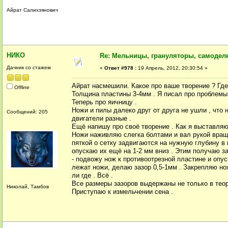
Айрат Салихзянович
НИКО
Re: Мельницы, грануляторы, самодел
Дачник со стажем
«
Ответ #978 :
19 Апрель, 2012, 20:30:54 »
Айрат насмешили. Какое про ваше творение ? Гд
Offline
Толщина пластины 3-4мм . Я писал про проблемы 
Теперь про яичницу .
Ножи и пилы далеко друг от друга не ушли , что 
Сообщений: 205
двигатели разные .
Ещё напишу про своё творение . Как я выставляю 
Ножи наживляю слегка болтами и вал рукой вращ
пяткой о сетку задвигаются на нужную глубину в 
опускаю их ещё на 1-2 мм вниз . Этим получаю 
- подвожу нож к противоотрезной пластине и опус
лежат ножи, делаю зазор 0,5-1мм . Закрепляю нож
ли где . Всё .
Все размеры зазоров выдержаны не только в теори
Николай, Тамбов
Приступаю к измельчении сена .