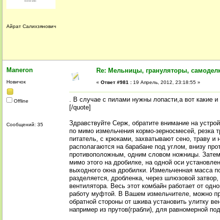
Айрат Салихзянович
Maneron
Re: Мельницы, грануляторы, самодел
Новичок
«
Ответ #981 :
19 Апрель, 2012, 23:18:55 »
. В случае с пилами нужны лопасти,а вот какие и
Offline
[/quote]
Здравствуйте Серж, обратите внимание на устройс
Сообщений: 35
по мимо измельчения кормо-зерносмесей, резка 
питатель, с крюками, захватывают сено, траву и
располагаются на барабане под углом, внизу про
противоположным, одним словом ножницы. Затем
мимо этого на дробилке, на одной оси установлен
выходного окна дробилки. Измельченная масса п
разделяется, дробленка, через шлюзовой затвор,
вентилятора. Весь этот комбайн работает от одн
работу муфтой. В Вашем измельчителе, можно при
обратной стороны от шкива установить улитку ве
например из прутов(грабли), для равномерной под