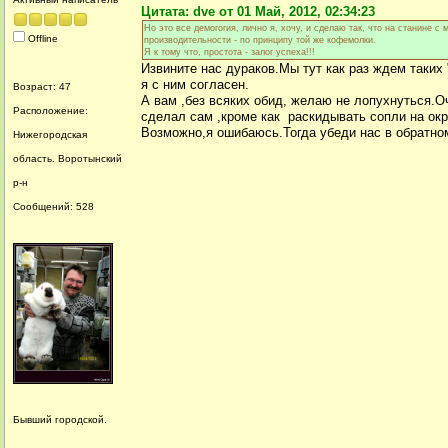
Цитата: dve от 01 Май, 2012, 02:34:23
Но это все демогогия, лично я, хочу, и сделаю так, что на станине с
Offline
производительности - по принципу той же кофемолки.
Я к тому что, простота - залог успеха!!!
Извините нас дураков.Мы тут как раз ждем таких 
я с ним согласен.
Возраст: 47
А вам ,без всяких обид, желаю не лопухнуться.Оч
Расположение:
сделал сам ,кроме как раскидывать сопли на ок
Возможно,я ошибаюсь.Тогда убеди нас в обратно
Нижегородская
область. Воротынский
р-н
Сообщений: 528
Бывший городской.