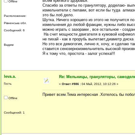
Всем крепкого здоровья.
Offline
Спасибо за ответы по гранулятору, доделаю- выло
измельчители с пилами, вот если бы туда алмазн
это бы лоб дело.
Расположение:
Шутка. Ничего хорошего из этого не получится по
Рівненська обл.
измельчения до любой фракции, нужны либо высо
можно играть с зазорами , все остальное - созда
Сообщений: 6
На счет мощности двигателя в кумовой кофемолке
не пихай - как в прорубь вылетает,диаметр диска
Но это все демогогия, лично я, хочу, и сделаю та
Вадим
ставится сенозерноизмельчитель высокой произв
Я к тому что, простота - залог успеха!!!
leva.a.
Re: Мельницы, грануляторы, самодел
Гость
«
Ответ #986 :
04 Май, 2012, 10:12:26 »
Привет всем.Тема интересная .Хотелось бы побо
Offline
Сообщений: 1