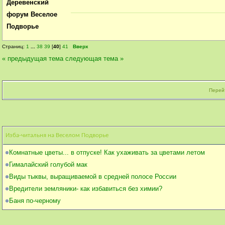
Деревенский
форум Веселое
Подворье
Страниц:
1
...
38
39
[
40
]
41
Вверх
« предыдущая тема
следующая тема »
Перейт
Изба-читальня на Веселом Подворье
Комнатные цветы... в отпуске! Как ухаживать за цветами летом
Гималайский голубой мак
Виды тыквы, выращиваемой в средней полосе России
Вредители земляники- как избавиться без химии?
Баня по-черному