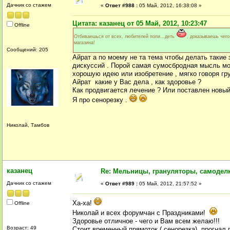
Дачник со стажем
«
Ответ #988 :
05 Май, 2012, 16:38:08 »
Цитата: казанец от 05 Май, 2012, 10:23:47
Offline
Отбиваешься от всех, любителей попи...деть
, доказываешь чего
магазина!
Сообщений: 205
Айрат а по моему не та тема чтобы делать такие
дискуссий . Порой самая сумосбродная мысль мож
хорошую идею или изобретение , мягко говоря гр
Айрат какие у Вас дела , как здоровье ?
Как продвигается лечение ? Или поставлен новый
Я про сенорезку .
Николай, Тамбов
казанец
Re: Мельницы, грануляторы, самодел
Дачник со стажем
«
Ответ #989 :
05 Май, 2012, 21:57:52 »
Ха-ха!
Offline
Николай и всех форумчан с Праздниками!
Здоровье отличное - чего и Вам всем желаю!!!
Возраст: 49
Стоит временный прямоток,( сенорезка), прогнал п