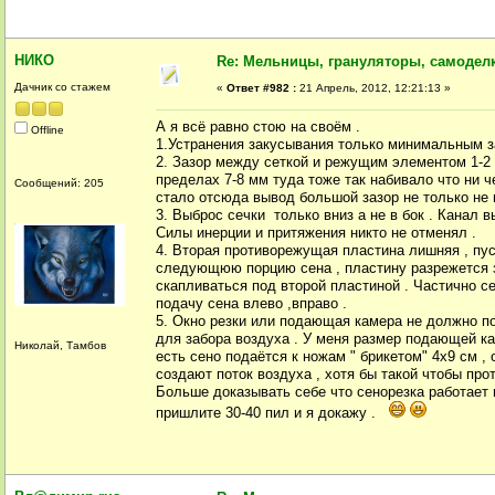
НИКО
Re: Мельницы, грануляторы, самодел
Дачник со стажем
«
Ответ #982 :
21 Апрель, 2012, 12:21:13 »
А я всё равно стою на своём .
Offline
1.Устранения закусывания только минимальным 
2. Зазор между сеткой и режущим элементом 1-2 
пределах 7-8 мм туда тоже так набивало что ни ч
Сообщений: 205
стало отсюда вывод большой зазор не только не 
3. Выброс сечки только вниз а не в бок . Канал 
Силы инерции и притяжения никто не отменял .
4. Вторая противорежущая пластина лишняя , пус
следующюю порцию сена , пластину разрежется з
скапливаться под второй пластиной . Частично с
подачу сена влево ,вправо .
5. Окно резки или подающая камера не должно п
для забора воздуха . У меня размер подающей ка
Николай, Тамбов
есть сено подаётся к ножам " брикетом" 4х9 см 
создают поток воздуха , хотя бы такой чтобы про
Больше доказывать себе что сенорезка работает н
пришлите 30-40 пил и я докажу .