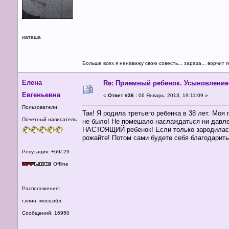
наташа
Больше всех я ненавижу свою совесть... зараза... ворчит п
Елена
Re: Приемный ребенок. Усыновление
Евгеньевна
«
Ответ #36 :
06 Январь, 2013, 19:11:09 »
Пользователи
Так! Я родила третьего ребенка в 38 лет. Моя 
Почетный написатель
не было! Не помешало наслаждаться ни давлен
НАСТОЯЩИЙ ребенок! Если только зародилась мы
рожайте! Потом сами будете себя благодарить,
Репутация: +69/-29
Offline
Расположение:
г.клин, моск.обл.
Сообщений: 16950