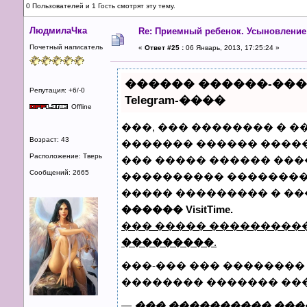
0 Пользователей и 1 Гость смотрят эту тему.
ЛюдмилаЧка
Re: Приемный ребенок. Усыновление
Почетный написатель
«
Ответ #25 :
06 Январь, 2013, 17:25:24 »
������ ������-��
Репутация: +6/-0
Telegram-����
Offline
���, ��� �������� � �
Возраст: 43
������� ������ �����
Расположение: Тверь
��� ����� ������ ���
Сообщений: 2665
���������� �������� 
����� ��������� � �
������ VisitTime.
��� ����� ���������
���������
.
���-��� ��� ��������
�������� ������� ��
—
��� ���������� ���