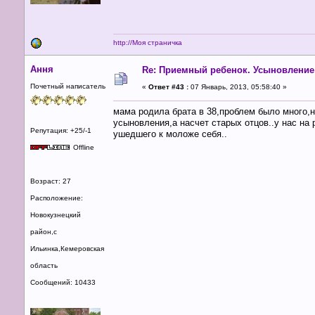
http://Моя страничка
Ання
Re: Приемный ребенок. Усыновление
Почетный написатель
«
Ответ #43 :
07 Январь, 2013, 05:58:40 »
мама родила брата в 38,проблем было много,н
усыновления,а насчет старых отцов..у нас на р
Репутация: +25/-1
ушедшего к моложе себя..
Offline
Возраст: 27
Расположение:
Новокузнецкий
район,с
Ильинка,Кемеровская
область
Сообщений: 10433