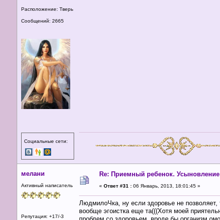
Расположение: Тверь
Сообщений: 2665
Социальные сети:
мелани
Re: Приемный ребенок. Усыновление
Активный написатель
«
Ответ #31 :
06 Январь, 2013, 18:01:45 »
ЛюдмилоЧка, ну если здоровье не позволяет, 
вообще эгоистка еще та(((Хотя моей приятель
Репутация: +17/-3
проблем со здоровьем, вроде бы организм ом