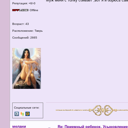
Муж меня с толку сбивает ,вот я и борюсь сам
Репутация: +6/-0
Offline
Возраст: 43
Расположение: Тверь
Сообщений: 2665
Социальные сети:
мелани
Re: Приемный ребенок. Усыновление