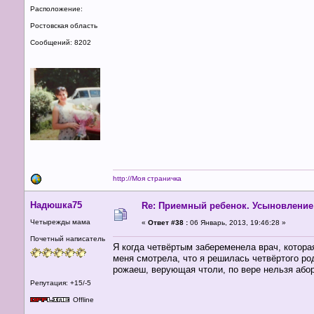
Расположение:
Ростовская область
Сообщений: 8202
http://Моя страничка
Надюшка75
Re: Приемный ребенок. Усыновление
Четырежды мама
«
Ответ #38 :
06 Январь, 2013, 19:46:28 »
Почетный написатель
Я когда четвёртым забеременела врач, котора
меня смотрела, что я решилась четвёртого ро
рожаеш, верующая чтоли, по вере нельзя абор
Репутация: +15/-5
Offline