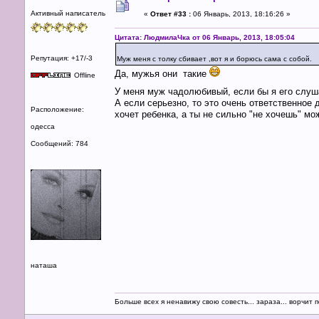
Активный написатель
«
Ответ #33 :
06 Январь, 2013, 18:16:26 »
Цитата: ЛюдмилаЧка от 06 Январь, 2013, 18:05:04
Репутация: +17/-3
Муж меня с толку сбивает ,вот я и борюсь сама с собой.
Да, мужья они такие
Offline
У меня муж чадолюбивый, если бы я его слу
А если серьезно, то это очень ответственное 
Расположение:
хочет ребенка, а ты не сильно "не хочешь" мо
одесса
Сообщений: 784
наташа
Больше всех я ненавижу свою совесть... зараза... ворчит п