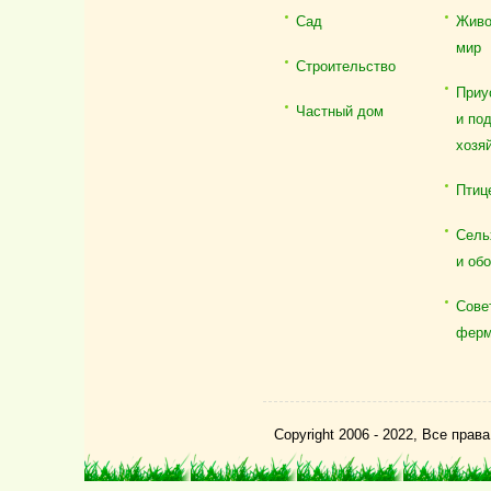
Сад
Живо
мир
Строительство
Приу
Частный дом
и по
хозя
Птиц
Сель
и об
Сове
ферм
Copyright 2006 - 2022, Все пра