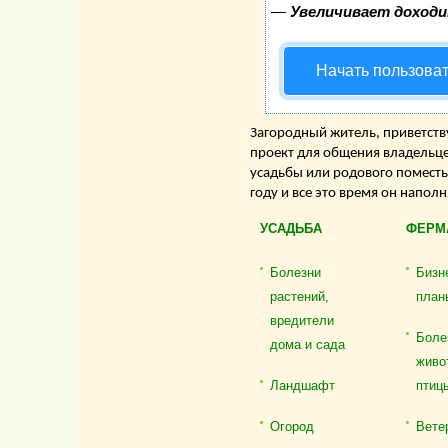
—
Увеличивает доход
Начать пользова
Загородный житель, приветству
проект для общения владельце
усадьбы или родового поместь
году и все это время он напол
УСАДЬБА
ФЕРМ
Болезни
Бизн
растений,
план
вредители
Боле
дома и сада
живо
Ландшафт
птиц
Огород
Вете