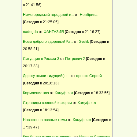
открыт для вязок
в 21:41:56]
04 Июль, 2017, 08:47:59
Барневельдер, белефельдер, араукан,
Светлая память тебе Надюша!
Нижегородский городской и...
от
Ноябрина
минимясная палевая- инкуб.яйцо, цыплята
[
Сегодня
в 21:25:05]
Продаю домик в деревне
Предлагаем качественный ремонт в
nadegda
от
ФАНТАЗИЯ
[
Сегодня
в 21:16:27]
квартире, коттедже, офисе, магазине
Всем доброго здоровья! Ра...
от
Svetik
[
Сегодня
в
продам коз.
20:58:21]
Выполним внутреннюю и наружную
Ситуация в России-3
от
Петрович 2
[
Сегодня
в
отделку дома, квартиры, дачи
20:17:33]
Щенки - метисы кавказской овчарки
Дорогу осилит идущий( ш...
от
просто Сергей
[
Сегодня
в 20:16:13]
Кормление коз
от
Камуфляж
[
Сегодня
в 18:33:55]
Страницы военной истории
от
Камуфляж
[
Сегодня
в 18:13:54]
Новости на разные темы
от
Камуфляж
[
Сегодня
в
17:39:47]
Как бы так отремонтироват...
от
Марина Сергевна