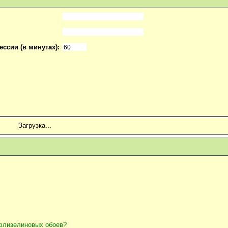
ссии (в минутах):
Загрузка...
 флизелиновых обоев?