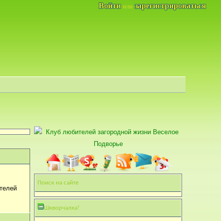
Войти
зарегистрироваться
или
Поиск на сайте
ителей
Шкворчалка!