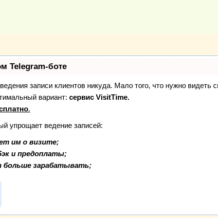
ом Telegram-боте
з ведения записи клиентов никуда. Мало того, что нужно видеть 
птимальный вариант:
сервис VisitTime.
сплатно
.
рый упрощает ведение записей:
ет им о визите;
бэк и предоплаты;
т больше зарабатывать;