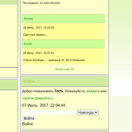
Последние 10 Adv-Shouts:
Зелька
05 Июль, 2017, 14:22:48
Светлая память...
Svetik
05 Июль, 2017, 10:22:31
Спаси Господи..., завтра в 11.30 отпевание.
Калинка
Show Last 10
04 Июль, 2017, 15:31:14
Профиль
Искренне соболезную...Царствие ей Небесное...
Добро пожаловать,
Гость
. Пожалуйста,
войдите
или
Svetik
зарегистрируйтесь
.
04 Июль, 2017, 15:27:46
07 Июль, 2017, 22:04:44
Спаси Христос , за Святые молитвы.
Нюта
Войти
04 Июль, 2017, 14:39:55