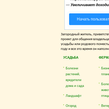
—
Увеличивает доход
Начать пользова
Загородный житель, приветству
проект для общения владельце
усадьбы или родового поместь
году и все это время он напол
УСАДЬБА
ФЕРМ
Болезни
Бизн
растений,
план
вредители
Боле
дома и сада
живо
Ландшафт
птиц
Огород
Вете