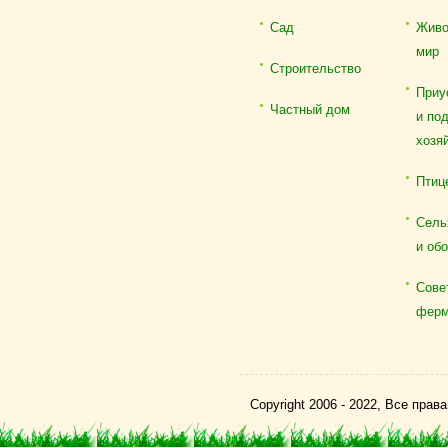
Сад
Живо
мир
Строительство
Приу
Частный дом
и по
хозя
Птиц
Сель
и об
Сове
ферм
Copyright 2006 - 2022, Все пра