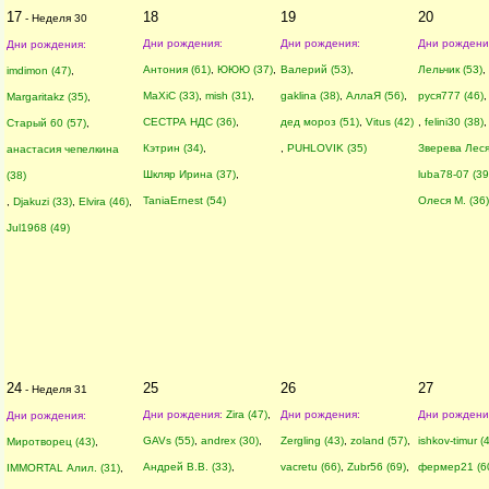
17
18
19
20
- Неделя 30
Дни рождения:
Дни рождения:
Дни рождени
Дни рождения:
Антония (61)
,
ЮЮЮ (37)
,
Валерий (53)
,
Лельчик (53)
,
imdimon (47)
,
MaXiC (33)
,
mish (31)
,
gaklina (38)
,
АллаЯ (56)
,
руся777 (46)
Margaritakz (35)
,
СЕСТРА НДС (36)
,
дед мороз (51)
,
Vitus (42)
,
felini30 (38)
,
Старый 60 (57)
,
Кэтрин (34)
,
,
PUHLOVIK (35)
Зверева Леся
анастасия чепелкина
Шкляр Ирина (37)
,
luba78-07 (39
(38)
TaniaErnest (54)
Олеся М. (36)
,
Djakuzi (33)
,
Elvira (46)
,
Jul1968 (49)
24
25
26
27
- Неделя 31
Дни рождения:
Zira (47)
,
Дни рождения:
Дни рождени
Дни рождения:
GAVs (55)
,
andrex (30)
,
Zergling (43)
,
zoland (57)
,
ishkov-timur (
Миротворец (43)
,
Андрей В.В. (33)
,
vacretu (66)
,
Zubr56 (69)
,
фермер21 (6
IMMORTAL Алил. (31)
,