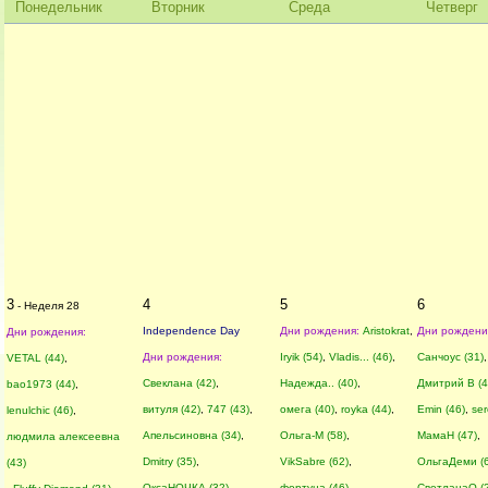
Понедельник
Вторник
Среда
Четверг
3
4
5
6
- Неделя 28
Independence Day
Дни рождения:
Aristokrat
,
Дни рождени
Дни рождения:
Дни рождения:
Iryik (54)
,
Vladis... (46)
,
Санчоус (31)
,
VETAL (44)
,
Свеклана (42)
,
Надежда.. (40)
,
Дмитрий В (4
bao1973 (44)
,
витуля (42)
,
747 (43)
,
омега (40)
,
royka (44)
,
Emin (46)
,
ser
lenulchic (46)
,
Апельсиновна (34)
,
Ольга-М (58)
,
МамаН (47)
,
людмила алексеевна
Dmitry (35)
,
VikSabre (62)
,
ОльгаДеми (
(43)
ОксаНОЧКА (32)
,
фортуна (46)
,
СветланаО (