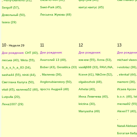
,
Fluffy-Diamond (31)
,
Swet-Park (45)
,
кактус-кактус (45)
Sergoff (57)
,
Люсьена Жукова (48)
Довольный (50)
,
Iasea (29)
10
11
12
13
- Неделя 29
Дни рождения:
Дни рождения:
Дни рождени
Дни рождения:
CHT (40)
,
Анатолий 13 (49)
,
юм-юм (55)
,
Алла (53)
,
michael vlasov
люська (40)
,
Weta (55)
,
Bober (43)
,
Geraldica (33)
vasilij688 (33)
,
PAVLINA
,
i-vodolaz (36)
S_a_s_h_a_83 (34)
,
,
Малинка (36)
,
Ксеня (41)
,
NikОля (52)
,
,
elenkaf (44)
,
sasha44 (55)
,
triniti (44)
,
Anglonubianstory (50)
,
olgabozhok (48)
,
mamont (36)
,
Светлана Калуга (50)
,
просто Андрей (48)
Arhelai (40)
,
Исаев Арсен 
vitali (45)
,
калинка52 (46)
,
Инна Левичева (40)
,
b.o.n. (46)
,
Is
Lutpulla (20)
,
krictina (30)
,
пчелка92 (55)
Лена1007 (29)
Manyasha (49)
Alexei77 (40)
,
Natali Aleksa
Богатая бабу