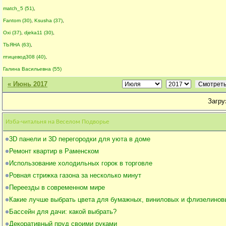
match_5 (51)
,
Fantom (30)
,
Ksusha (37)
,
Oxi (37)
,
djeka11 (30)
,
ТЬЯНА (63)
,
птицевод308 (40)
,
Галина Васильевна (55)
« Июнь 2017
Загруз
Изба-читальня на Веселом Подворье
3D панели и 3D перегородки для уюта в доме
Ремонт квартир в Раменском
Использование холодильных горок в торговле
Ровная стрижка газона за несколько минут
Переезды в современном мире
Какие лучше выбрать цвета для бумажных, виниловых и флизелинов
Бассейн для дачи: какой выбрать?
Декоративный пруд своими руками