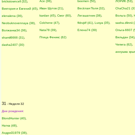
Ace (36)
,
beemen (50)
,
ЛОРИК (53)
,
brickstowncell (32)
,
Иван Шутов (21)
,
Весёлая Поля (32)
,
ChaCha21 (3
Виктория и Евгений (45)
,
kardan (45)
,
Смог (60)
,
Легашатник (38)
,
Вольга (50)
,
elenalena (36)
,
Colchene (47)
,
fkbvjdf (41)
,
Lusya (35)
,
sasha.dlinnii (
Neobuknovennaya (38)
,
Nata78 (39)
,
Елена74 (39)
Ольга-6607 (
Волжанка34 (36)
,
Птица Феникс (62)
Вильдан (34)
shamil6666 (31)
,
Чепига (62)
,
dasha2407 (30)
аннушка эрыг
31
- Неделя 32
Дни рождения:
BlondHunter (40)
,
Натка (48)
,
Андрей1979 (38)
,