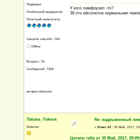
Подворья
У кого лимфоузел -то?
Глобальный модератор
39 это абсолютно нормальная темп
Почетный написатель
Сказали спасибо: 749
Offline
Возраст: 54
Сообщений: 7308
ветврач Евгения
Tatiana_Yukova
Re: надвыменный ли
Новичок
«
Ответ #2 :
30 Май, 2017, 20
Цитата: rella от 30 Май, 2017, 20:09