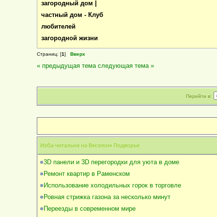
загородный дом |
частный дом - Клуб
любителей
загородной жизни
Страниц: [
1
]
Вверх
« предыдущая тема
следующая тема »
Перейти в:
Изба-читальня на Веселом Подворье
3D панели и 3D перегородки для уюта в доме
Ремонт квартир в Раменском
Использование холодильных горок в торговле
Ровная стрижка газона за несколько минут
Переезды в современном мире