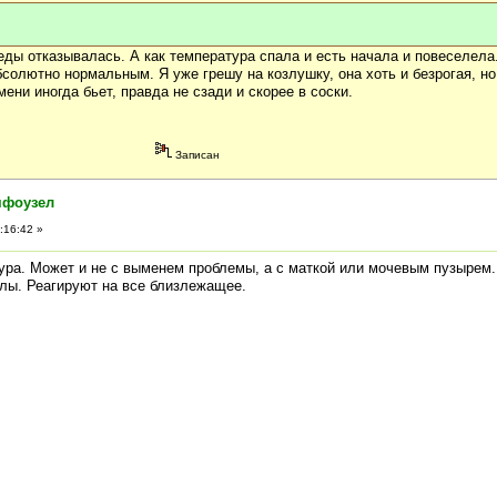
 еды отказывалась. А как температура спала и есть начала и повеселела
солютно нормальным. Я уже грешу на козлушку, она хоть и безрогая, но
ени иногда бьет, правда не сзади и скорее в соски.
Записан
мфоузел
:16:42 »
ура. Может и не с выменем проблемы, а с маткой или мочевым пузырем.
ы. Реагируют на все близлежащее.