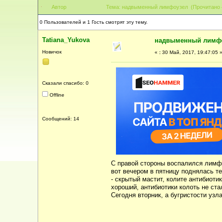
Автор
Тема: надвыменный лимфоузел (Прочитано 
0 Пользователей и 1 Гость смотрят эту тему.
Tatiana_Yukova
надвыменный лимф
Новичок
«
:
30 Май, 2017, 19:47:05 
Сказали спасибо: 0
Offline
Сообщений: 14
С правой стороны воспалился лимф
вот вечером в пятницу поднялась те
- скрытый мастит, колите антибиоти
хороший, антибиотики колоть не ста
Сегодня вторник, а бугристости узл