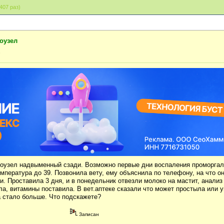
407 раз)
оузел
»
оузел надвыменный сзади. Возможно первые дни воспаления проморгал
мпература до 39. Позвонила вету, ему объяснила по телефону, на что о
ки. Проставила 3 дня, и в понедельник отвезли молоко на мастит, анализ
ла, витамины поставила. В вет.аптеке сказали что может простыла или 
а стало больше. Что подскажете?
Записан