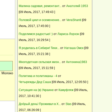
Барневельдер, белефельдер, араукан,
04 Июль, 2017, 08:47:59
Малина садовая, ремонтант...
от
Анатолий 1953
минимясная палевая- инкуб.яйцо, цыплята
Светлая память тебе Надюша!
[09 Июль, 2017, 17:49:43 ]
Продаю домик в деревне
Половой цикл и осеменение...
от
VeraShanti
[09
Предлагаем качественный ремонт в
Июль, 2017, 17:45:00 ]
квартире, коттедже, офисе, магазине
продам коз.
Поделимся радостью! :)
от
Лариса-Лорхэн
[09
Выполним внутреннюю и наружную
Июль, 2017, 16:29:54 ]
отделку дома, квартиры, дачи
Я родилась в Сибири! Тихи...
от
Наташа Омск
[09
Щенки - метисы кавказской овчарки
Июль, 2017, 15:21:38 ]
Многодетная сельская жизн...
от
Антонина1983
[09 Июль, 2017, 15:11:59 ]
. Молоко
Политика и политиканы - 4
от
Четырежды Дед Саша
[09 Июль, 2017, 12:05:50 ]
Ситуация на (в) Украине
от
Камуфляж
[09 Июль,
2017, 10:41:30 ]
Добрый день! Проживал в Х...
от
Stas
[09 Июль,
2017, 06:26:09 ]