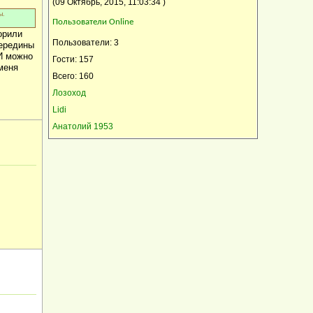
(09 Октябрь, 2015, 11:03:34 )
ы.
Пользователи Online
орили
Пользователи: 3
середины
И можно
Гости: 157
меня
Всего: 160
Лозоход
Lidi
Анатолий 1953