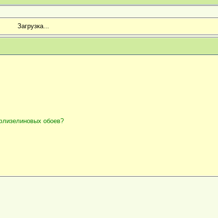
Загрузка...
 флизелиновых обоев?