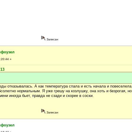
Записан
мфоузел
:20:44 »
:13
 еды отказывалась. А как температура спала и есть начала и повеселела
солютно нормальным. Я уже грешу на козлушку, она хоть и безрогая, но
ени иногда бьет, правда не сзади и скорее в соски.
Записан
мфоузел