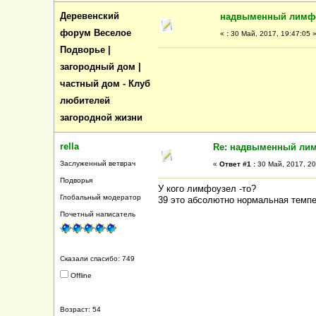
Деревенский
надвыменный лимф
форум Веселое
«
:
30 Май, 2017, 19:47:05 
Подворье |
загородный дом |
частный дом - Клуб
любителей
загородной жизни
rella
Re: надвыменный ли
Заслуженный ветврач
«
Ответ #1 :
30 Май, 2017, 20
Подворья
У кого лимфоузел -то?
Глобальный модератор
39 это абсолютно нормальная темп
Почетный написатель
Сказали спасибо: 749
Offline
Возраст: 54