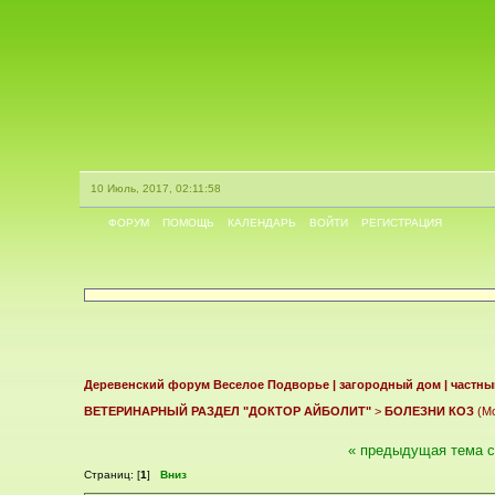
10 Июль, 2017, 02:11:58
ФОРУМ
ПОМОЩЬ
КАЛЕНДАРЬ
ВОЙТИ
РЕГИСТРАЦИЯ
Деревенский форум Веселое Подворье | загородный дом | частны
ВЕТЕРИНАРНЫЙ РАЗДЕЛ "ДОКТОР АЙБОЛИТ"
>
БОЛЕЗНИ КОЗ
(Мо
« предыдущая тема
Страниц: [
1
]
Вниз