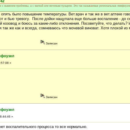
:42
не с выменем проблемы, а с маткой или мочевым пузырем. Это так называемые региональные лимфоузл
опять было повышение температуры. Вет.врач и так же в вет.аптеке гов
вот и бью тревогу. После дойки нащупала еще больше воспаление - до 
козовод и боюсь за какие-либо отклонения. Посоветуйте, что делать? 
 так же как и всегда, сомневаюсь что мочевой виноват. Хотя плохой из 
Записан
мфоузел
:57:08 »
Записан
мфоузел
6:44:46 »
нет воспалительного процесса то все нормально.