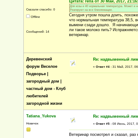
Цитата: rella от 30 Май, 2017, 21:16
Для козы и 40 нормальная температура. Может и 
Сказали спасибо: 0
Реагируют на все близлежащее.
Сегодня утром пошла доить, похоже 
Offline
что нормальная температура 38,5, 
вымени сзади дошло. Я начинающий 
ли такое молоко пить? Испражняется
Сообщений: 14
ветеринар.
Деревенский
Re: надвыменный ли
форум Веселое
«
Ответ #4 :
31 Май, 2017, 06
Подворье |
загородный дом |
частный дом - Клуб
любителей
загородной жизни
Tatiana_Yukova
Re: надвыменный ли
Новичок
«
Ответ #5 :
08 Июнь, 2017, 0
Ветеринар посмотрел и сказал, раз 