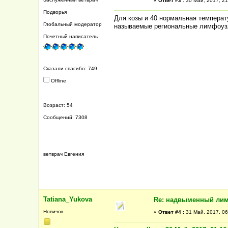
«
Ответ #3 :
30 Май, 2017, 21
Подворья
Для козы и 40 нормальная температ
Глобальный модератор
называемые региональные лимфоузл
Почетный написатель
Сказали спасибо: 749
Offline
Возраст: 54
Сообщений: 7308
ветврач Евгения
Tatiana_Yukova
Re: надвыменный ли
Новичок
«
Ответ #4 :
31 Май, 2017, 06