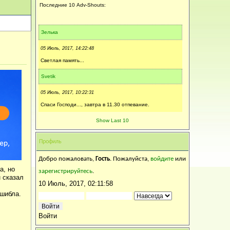
Последние 10 Adv-Shouts:
Зелька
05 Июль, 2017, 14:22:48
Светлая память...
Svetik
05 Июль, 2017, 10:22:31
Спаси Господи..., завтра в 11.30 отпевание.
Калинка
Show Last 10
04 Июль, 2017, 15:31:14
Профиль
Искренне соболезную...Царствие ей Небесное...
Добро пожаловать,
Гость
. Пожалуйста,
войдите
или
Svetik
а, но
зарегистрируйтесь
.
н сказал
04 Июль, 2017, 15:27:46
10 Июль, 2017, 02:11:58
Спаси Христос , за Святые молитвы.
ушибла.
Нюта
Войти
04 Июль, 2017, 14:39:55