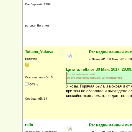
Сообщений: 7308
ветврач Евгения
Tatiana_Yukova
Re: надвыменный ли
Новичок
«
Ответ #2 :
30 Май, 2017, 20
Цитата: rella от 30 Май, 2017, 20:09
У кого лимфоузел -то?
Сказали спасибо: 0
39 это абсолютно нормальная температура
Offline
У козы. Горячая была и мокрая и от
при том не сбавляла и выглядело аб
спокойно козе лежать не дает по вым
Сообщений: 14
rella
Re: надвыменный ли
Заслуженный ветврач