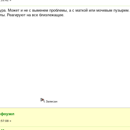
:16:42 »
ура. Может и не с выменем проблемы, а с маткой или мочевым пузырем.
ы. Реагируют на все близлежащее.
Записан
мфоузел
:57:08 »