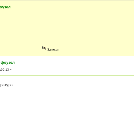
оузел
»
Записан
мфоузел
:09:13 »
ература