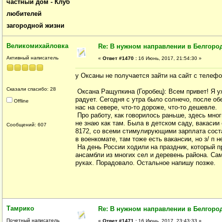
частный дом - Клуб
любителей
загородной жизни
Великомихайловка
Re: В нужном направлении в Белгород
Активный написатель
«
Ответ #1470 :
16 Июнь, 2017, 21:54:30 »
у Оксаны не получается зайти на сайт с телеф
Сказали спасибо: 28
Оксана Ращупкина (Горобец): Всем привет! Я у
радует. Сегодня с утра было солнечо, после обе
Offline
нас на севере, что-то дороже, что-то дешевле.
Про работу, как говорилось раньше, здесь мно
не знаю как там. Была в детском саду, вакасии 
Сообщений: 607
8172, со всеми стимулирующими зарплата сост
в военкомате, там тоже есть вакансии, но з/ п 
На день России ходили на праздник, который п
ансамбли из многих сел и деревень района. Са
руках. Порадовало. Остальное напишу позже.
Тамрико
Re: В нужном направлении в Белгород
Почетный написатель
«
Ответ #1471 :
16 Июнь, 2017, 23:43:33 »