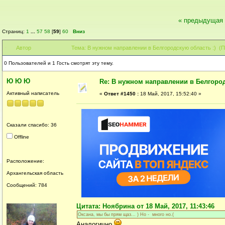
« предыдущая
Страниц:
1
...
57
58
[
59
]
60
Вниз
Автор
Тема: В нужном направлении в Белгородскую область :) (П
0 Пользователей и 1 Гость смотрят эту тему.
Ю Ю Ю
Re: В нужном направлении в Белгород
Активный написатель
«
Ответ #1450 :
18 Май, 2017, 15:52:40 »
Сказали спасибо: 36
Offline
Расположение:
Архангельская область
Сообщений: 784
Цитата: Ноябрина от 18 Май, 2017, 11:43:46
Оксана, мы бы прям щаз... ) Но - много но.(
Аналогично