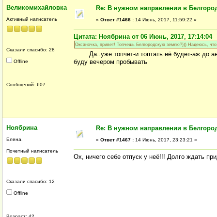
Великомихайловка
Re: В нужном направлении в Белгород
Активный написатель
«
Ответ #1466 :
14 Июнь, 2017, 11:59:22 »
Цитата: Ноябрина от 06 Июнь, 2017, 17:14:04
Оксаночка, привет! Топчешь Белгородскую землю?))) Надеюсь, что 
Сказали спасибо: 28
Да..уже топчет-и топтать её будет-аж до ав
буду вечером пробывать
Offline
Сообщений: 607
Ноябрина
Re: В нужном направлении в Белгород
Елена.
«
Ответ #1467 :
14 Июнь, 2017, 23:23:21 »
Почетный написатель
Ох, ничего себе отпуск у неё!!! Долго ждать пр
Сказали спасибо: 12
Offline
Возраст: 42