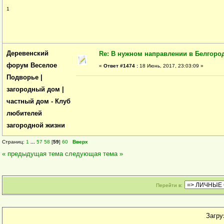
1
Деревенский
Re: В нужном направлении в Белгород
форум Веселое
«
Ответ #1474 :
18 Июнь, 2017, 23:03:09 »
Подворье |
загородный дом |
частный дом - Клуб
любителей
загородной жизни
Страниц:
1
...
57
58
[
59
]
60
Вверх
« предыдущая тема
следующая тема »
Перейти в:
Загруз