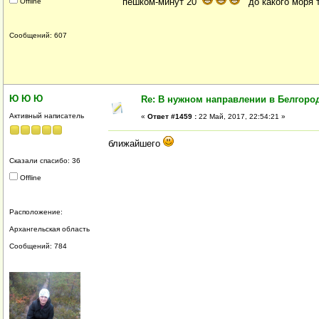
пешком-минут 20
до какого моря т
Offline
Сообщений: 607
Ю Ю Ю
Re: В нужном направлении в Белгород
Активный написатель
«
Ответ #1459 :
22 Май, 2017, 22:54:21 »
ближайшего
Сказали спасибо: 36
Offline
Расположение:
Архангельская область
Сообщений: 784