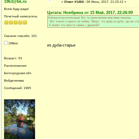
1963@bk.ru
«
Ответ #1464 :
06 Июнь, 2017, 21:23:12 »
Всем буду рада!
Цитата: Ноябрина от 15 Май, 2017, 22:26:09
Почетный написатель
Алёнка-искусительница! Вот ты прям моими мыслями пишешь.
Вот только я одного не пойму. Пишут, что дома из дуба, где же ст
А может это просто саман с дранкой?
Сказали спасибо: 101
Offline
из дуба-старье
Возраст: 53
Расположение:
Белгородская обл
Вейделеевка
Сообщений: 1995