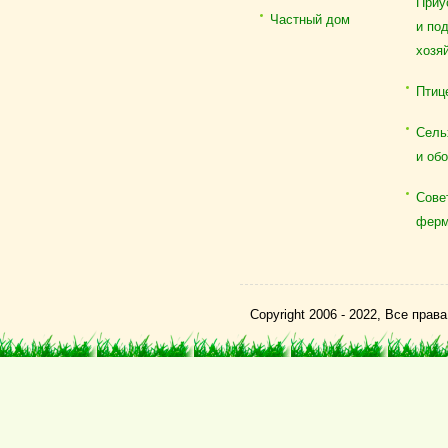
Приу
Частный дом
и по
хозя
Птиц
Сель
и об
Сове
ферм
Copyright 2006 - 2022, Все пра