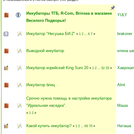
Инкубаторы ТГБ, R-Com, Brinsea в магазине
YULY
Веселого Подворья!
Инкубатор "Несушка БИ-2"
brakoner
«
1
2
...
6
7
»
Выводной инкубатор
елена ш
Инкубатор корейский King Suro 20
Хавроше
«
1
2
...
32
33
»
Инкубатор блиц
Alint
Срочно нужна помощь в настройке инкубатора
"Идеальная наседка".
Маша
«
1
2
»
Какой купить инкубатор?
Наташа
«
1
2
...
69
70
»