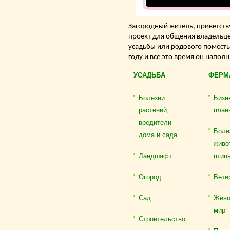
Загородный житель, приветству
проект для общения владельце
усадьбы или родового поместь
году и все это время он напол
УСАДЬБА
ФЕРМ
Болезни
Бизн
растений,
план
вредители
Боле
дома и сада
живо
Ландшафт
птиц
Огород
Вете
Сад
Живо
мир
Строительство