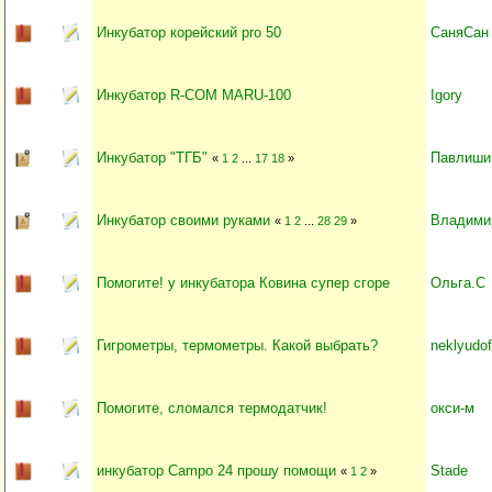
Инкубатор корейский pro 50
СаняСан
Инкубатор R-COM MARU-100
Igory
Инкубатор "ТГБ"
Павлиши
«
1
2
...
17
18
»
Инкубатор своими руками
Владими
«
1
2
...
28
29
»
Помогите! у инкубатора Ковина супер сгоре
Ольга.С
Гигрометры, термометры. Какой выбрать?
neklyudof
Помогите, сломался термодатчик!
окси-м
инкубатор Campo 24 прошу помощи
Stade
«
1
2
»