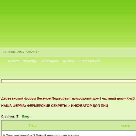
10 Июль, 2017, 00:28:17
ФОРУМ
ПОМОЩЬ
КАЛЕНДАРЬ
ВОЙТИ
РЕГИСТРАЦИЯ
Деревенский форум Веселое Подворье | загородный дом | частный дом - Клуб
НАША ФЕРМА: ФЕРМЕРСКИЕ СЕКРЕТЫ
>
ИНКУБАТОР ДЛЯ ЯИЦ
Страниц: [
1
]
Вниз
Тема
Автор
0 Пользователей и 3 Гостей смотрят этот раздел.