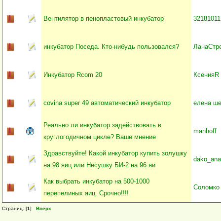
Вентилятор в пенопластовый инкубатор
32181011
инкубатор Поседа. Кто-нибудь пользовался?
ЛанаСтр
Инкубатор Rcom 20
КсенияR
covina super 49 автоматический инкубатор
елена ш
Реально ли инкубатор задействовать в
manhoff
круглогодичном цикле? Ваше мнение
Здравствуйте! Какой инкубатор купить золушку
dako_ana
на 98 яиц или Несушку БИ-2 на 96 яи
Как выбрать инкубатор на 500-1000
Соломко
перепелиных яиц. Срочно!!!!
Страниц: [
1
]
Вверх