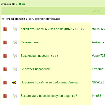
Страниц: [
1
]
2
Вниз
Тема
Автор
0 Пользователей и 1 Гость смотрят этот раздел.
Какая это болезнь и как ее лечить?
мишаньк
«
1
2
3
4
»
Свинке 5 мес.
Алёнушк
Вакцинация поросят
Vasek72
«
1
2
»
не встает поросенок
Катюша1
Помогите пожайлусто Заболела Свинка.
NIKA123
Бывает ли у поросят-сосунов водянка?
Irina68