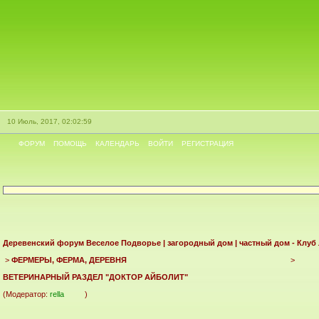
10 Июль, 2017, 02:02:59
ФОРУМ
ПОМОЩЬ
КАЛЕНДАРЬ
ВОЙТИ
РЕГИСТРАЦИЯ
Деревенский форум Веселое Подворье | загородный дом | частный дом - Клуб
>
ФЕРМЕРЫ, ФЕРМА, ДЕРЕВНЯ
>
ВЕТЕРИНАРНЫЙ РАЗДЕЛ "ДОКТОР АЙБОЛИТ"
(Модератор:
rella
)