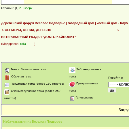
Страниц: [
1
]
2
Вверх
Деревенский форум Веселое Подворье | загородный дом | частный дом - Клуб
>
ФЕРМЕРЫ, ФЕРМА, ДЕРЕВНЯ
>
ВЕТЕРИНАРНЫЙ РАЗДЕЛ "ДОКТОР АЙБОЛИТ"
(Модератор:
rella
)
Тема с Вашими ответами
Заблокированная
Обычная тема
тема
Перейти в
:
Прикрепленная
Популярная тема (более 150 ответов)
тема
Очень популярная тема (более 250
Голосование
ответов)
Загруз
Изба-читальня на Веселом Подворье