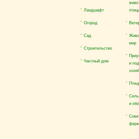
живо
Ландшафт
птиц
Огород
Вете
Сад
Живо
мир
Строительство
Приу
Частный дом
и по
хозя
Птиц
Сель
и об
Сове
ферм