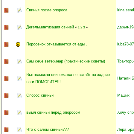
Свинья после опороса
irina sem
Дегельминтизация свиней
дарья-19
«
1
2
3
»
Поросёнок отказывается от еды .
luba78-07
Сам себе ветеринар (практические советы)
Тракторб
Вьетнамская свиноматка не встаёт на задние
Натали 
ноги.ПОМОГИТЕ!!!
Опорос свиньи
Машик
вымя свиньи перед опоросом
Хочу спр
Что с салом свиньи???
Лера Бр