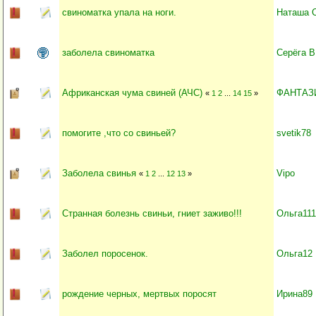
свиноматка упала на ноги.
Наташа 
заболела свиноматка
Серёга В
Африканская чума свиней (АЧС)
ФАНТАЗ
«
1
2
...
14
15
»
помогите ,что со свиньей?
svetik78
Заболела свинья
Vipo
«
1
2
...
12
13
»
Странная болезнь свиньи, гниет заживо!!!
Ольга111
Заболел поросенок.
Ольга12
рождение черных, мертвых поросят
Ирина89