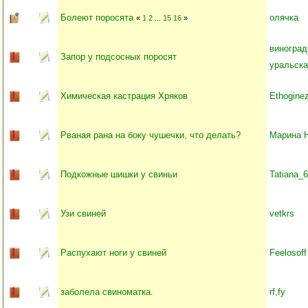
Болеют поросята
олячка
«
1
2
...
15
16
»
виноград
Запор у подсосных поросят
уральска
Химическая кастрация Хряков
Ethogine
Рваная рана на боку чушечки, что делать?
Марина 
Подкожные шишки у свиньи
Tatiana_
Узи свиней
vetkrs
Распухают ноги у свиней
Feelosoff
заболела свиноматка.
rf,fy