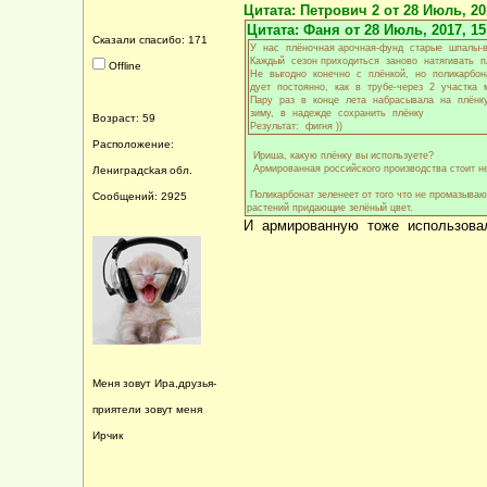
Цитата: Петрович 2 от 28 Июль, 201
Цитата: Фаня от 28 Июль, 2017, 15
Сказали спасибо: 171
У нас плёночная арочная-фунд старые шпалы-в
Каждый сезон приходиться заново натягивать 
Offline
Не выгодно конечно с плёнкой, но поликарбон
дует постоянно, как в трубе-через 2 участка
Пару раз в конце лета набрасывала на плёнку
зиму, в надежде сохранить плёнку
Возраст: 59
Результат: фигня ))
Расположение:
Ириша, какую плёнку вы используете?
Армированная российского производства стоит неск
Лениградсkая обл.
Поликарбонат зеленеет от того что не промазываю
Сообщений: 2925
растений придающие зелёный цвет.
И армированную тоже использова
Меня зовут Ира,друзья-
приятели зовут меня
Ирчик