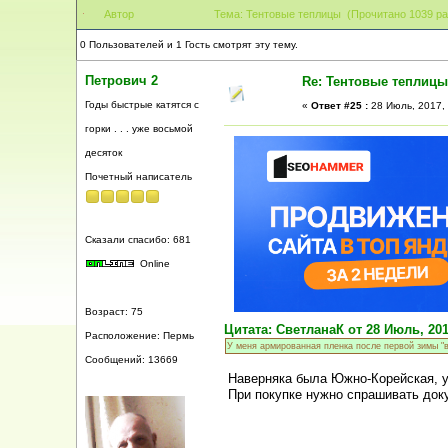
Автор
Тема: Тентовые теплицы (Прочитано 1039 ра
0 Пользователей и 1 Гость смотрят эту тему.
Петрович 2
Re: Тентовые теплицы
Годы быстрые катятся с
«
Ответ #25 :
28 Июль, 2017, 
горки . . . уже восьмой
десяток
Почетный написатель
Сказали спасибо: 681
Online
Возраст: 75
Цитата: СветланаК от 28 Июль, 201
Расположение: Пермь
У меня армированная пленка после первой зимы "в
Сообщений: 13669
Наверняка была Южно-Корейская, у 
При покупке нужно спрашивать доку