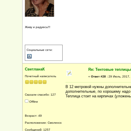
Живу и радуюсь!!!
Социальные сети:
СветланаК
Re: Тентовые теплицы
Почетный написатель
«
Ответ #28 :
29 Июль, 2017, 
В 12 метровой нужны дополнительны
дополнительные, по хорошему надо 
Сказали спасибо: 127
Теплица стоит на кирпичах (уложен
Offline
Возраст: 49
Расположение: Смоленск
Сообщений: 1257