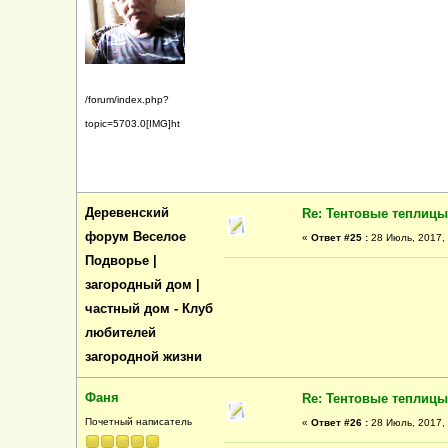
/forum/index.php?
topic=5703.0[IMG]ht
Деревенский
Re: Тентовые теплицы
форум Веселое
«
Ответ #25 :
28 Июль, 2017, 
Подворье |
загородный дом |
частный дом - Клуб
любителей
загородной жизни
Фаня
Re: Тентовые теплицы
Почетный написатель
«
Ответ #26 :
28 Июль, 2017, 