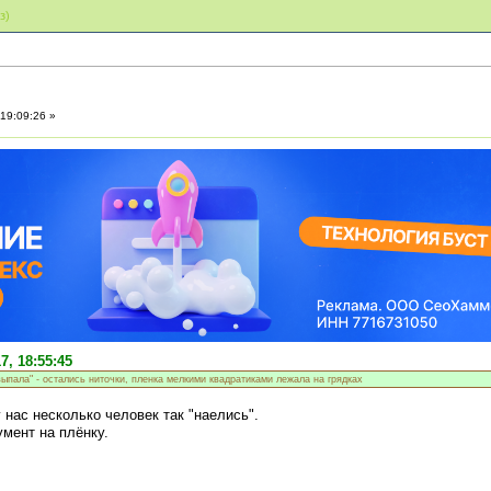
з)
19:09:26 »
7, 18:55:45
ыпала" - остались ниточки, пленка мелкими квадратиками лежала на грядках
нас несколько человек так "наелись".
мент на плёнку.