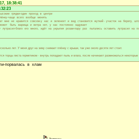
7, 18:38:41
:32:23
ысокие грядки-один проход в центре
плёнку-чаще всего вообще менять
ат мне не нравится совсем-у нас и зеленеет и вид становится жуткий - участок на берегу, шт
 может быть жарища и ветра нет, у нас постоянно задувает
 лутрасил-благо его много, идёт на укрытия розам-пару раз пытались оставить лутрасил на п
олько лет. У меня друг на зиму снимает плёнку с крыши, так уже около десяти лет стоит.
тся торцы листа герметиком - внутрь попадают пыль и влага, после начинают размножаться некоторые
ли-порвалась в хлам
Записан