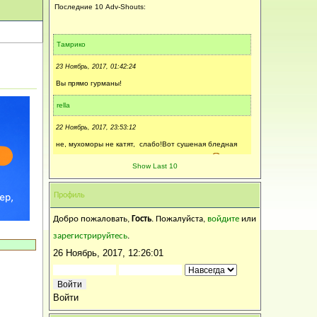
Последние 10 Adv-Shouts:
Тамрико
23 Ноябрь, 2017, 01:42:24
Вы прямо гурманы!
rella
22 Ноябрь, 2017, 23:53:12
не, мухоморы не катят, слабо!Вот сушеная бледная
поганка - это сногосшибательно (навсегда).
Show Last 10
ЛарисаМ
Профиль
22 Ноябрь, 2017, 20:26:38
Добро пожаловать,
Гость
. Пожалуйста,
войдите
или
Пусть спасибо скажет,что не из мухоморов!!!!
зарегистрируйтесь
.
rella
26 Ноябрь, 2017, 12:26:01
22 Ноябрь, 2017, 17:18:10
мне дали выговор. Сварила суп из белых грибов. Сын
Войти
был возмущен, почему не из подосиновиков?!