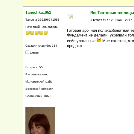
Tanechka1962
Re: Тентовые теплицы
Татьяна 375296541583
«
Ответ #27 :
29 Июль, 2017, 
Почетный написатель
Готовая арочная поликарбонатная те
Фундамент не делали, укрепили толь
себе ураганные
Мне кажется, что
продают.
Сказали спасибо: 234
Offline
Возраст: 55
Расположение:
Малоритский район
Брестской области
Сообщений: 8073