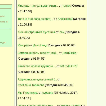
спас от вздутия живота
Эллен
Многодетная сельская жизн...
от
тунгус
[
Сегодня
корма для интенсивного выращивания
14 Ноябрь, 2017, 21:42:59
в 11:17:40]
комбикорм Пурина PURINA
У нас сегодня было +15!Солнечно и тихо!
орма,
Зааненские и зааненско-нубийские козы
Todo lo que pasa es para ...
от
Алекс край
[
Сегодня
лёнке в
Красный тибетский мастиф 100% китаец
в 11:00:38]
открыт для вязок
Личная страничка Сусанны
от
Zay
[
Сегодня
в
Барневельдер, белефельдер, араукан,
05:49:00]
минимясная палевая- инкуб.яйцо, цыплята
 виды
Юмор)))
от
Дикий мед
[
Сегодня
в 02:06:08]
Земляные полы в курятнике...
от
Дикий мед
[
Сегодня
в 01:54:55]
Качество молока крупного ...
от
МАСИК ОЛЯ
[
Сегодня
в 00:59:06]
Африканская чума свиней (...
от
Cветлана Тарасова
[
Сегодня
в 00:45:18]
Мы-Пскопские.
от
cvetlana
[25 Ноябрь, 2017,
22:54:52 ]
Приходите в мой дом, мои ...
от
просто Сергей
[25