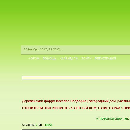
26 Ноябрь, 2017, 12:26:01
ФОРУМ
ПОМОЩЬ
КАЛЕНДАРЬ
ВОЙТИ
РЕГИСТРАЦИЯ
Деревенский форум Веселое Подворье | загородный дом | частны
СТРОИТЕЛЬСТВО И РЕМОНТ- ЧАСТНЫЙ ДОМ, БАНЯ, САРАЙ
>
ПР
« предыдущая тем
Страниц:
1
[
2
]
Вниз