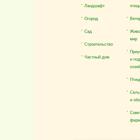
Ландшафт
птиц
Огород
Вете
Сад
Живо
мир
Строительство
Приу
Частный дом
и по
хозя
Птиц
Сель
и об
Сове
ферм