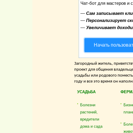
Чат-бот для мастеров и 
—
Сам записывает кли
—
Персонализирует ск
—
Увеличивает доход
Начать пользова
Загородный житель, приветству
проект для общения владельце
усадьбы или родового поместь
году и все это время он напол
УСАДЬБА
ФЕРМ
Болезни
Бизн
растений,
план
вредители
Боле
дома и сада
живо