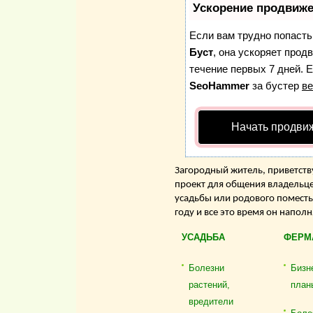
Ускорение продвиж
Если вам трудно попасть
Буст
, она ускоряет прод
течение первых 7 дней. Е
SeoHammer
за бустер
ве
Начать продви
Загородный житель, приветству
проект для общения владельце
усадьбы или родового поместь
году и все это время он напол
УСАДЬБА
ФЕРМ
Болезни
Бизн
растений,
план
вредители