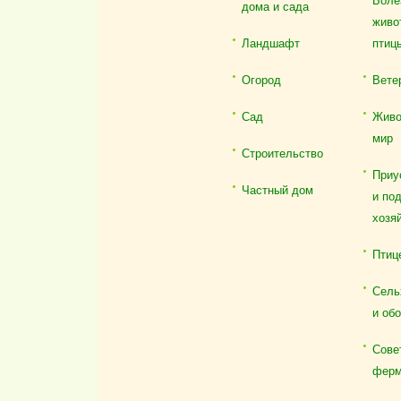
Боле
дома и сада
живо
Ландшафт
птиц
Огород
Вете
Сад
Живо
мир
Строительство
Приу
Частный дом
и по
хозя
Птиц
Сель
и об
Сове
ферм