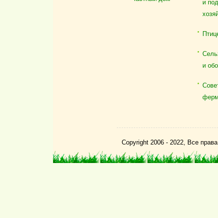
и по
хозя
Птиц
Сель
и об
Сове
ферм
Copyright 2006 - 2022, Все пра