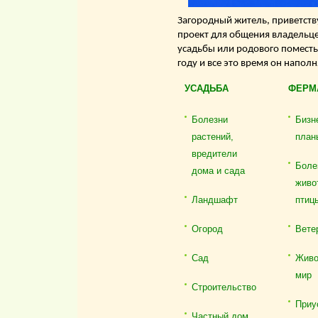
Загородный житель, приветству
проект для общения владельце
усадьбы или родового поместь
году и все это время он напол
УСАДЬБА
ФЕРМ
Болезни
Бизн
растений,
план
вредители
Боле
дома и сада
живо
Ландшафт
птиц
Огород
Вете
Сад
Живо
мир
Строительство
Приу
Частный дом