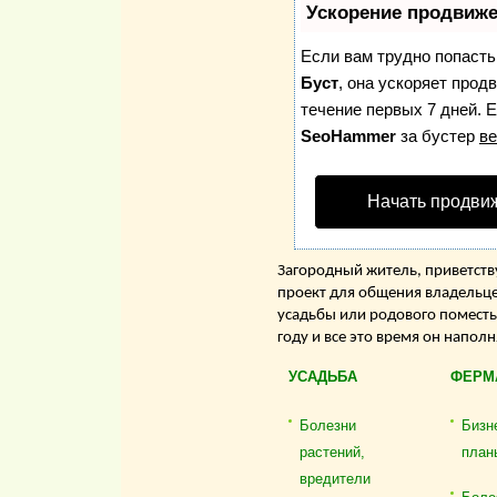
Ускорение продвиж
Если вам трудно попасть
Буст
, она ускоряет прод
течение первых 7 дней. Е
SeoHammer
за бустер
ве
Начать продви
Загородный житель, приветству
проект для общения владельце
усадьбы или родового поместь
году и все это время он напол
УСАДЬБА
ФЕРМ
Болезни
Бизн
растений,
план
вредители