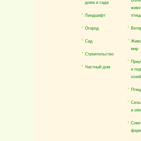
Боле
дома и сада
живо
Ландшафт
птиц
Огород
Вете
Сад
Живо
мир
Строительство
Приу
Частный дом
и по
хозя
Птиц
Сель
и об
Сове
ферм