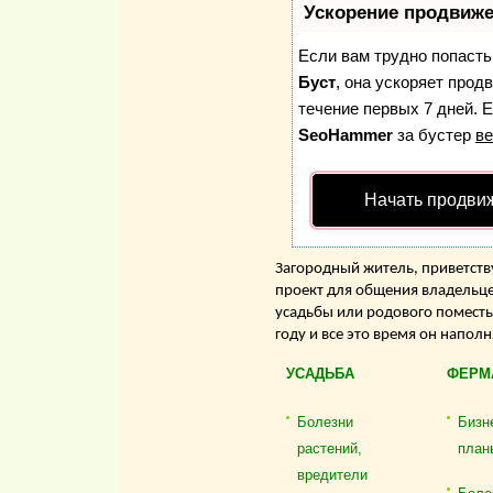
Ускорение продвиж
Если вам трудно попасть
Буст
, она ускоряет прод
течение первых 7 дней. Е
SeoHammer
за бустер
ве
Начать продви
Загородный житель, приветству
проект для общения владельце
усадьбы или родового поместь
году и все это время он напол
УСАДЬБА
ФЕРМ
Болезни
Бизн
растений,
план
вредители