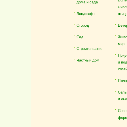
Боле
дома и сада
живо
Ландшафт
птиц
Огород
Вете
Сад
Живо
мир
Строительство
Приу
Частный дом
и по
хозя
Птиц
Сель
и об
Сове
ферм