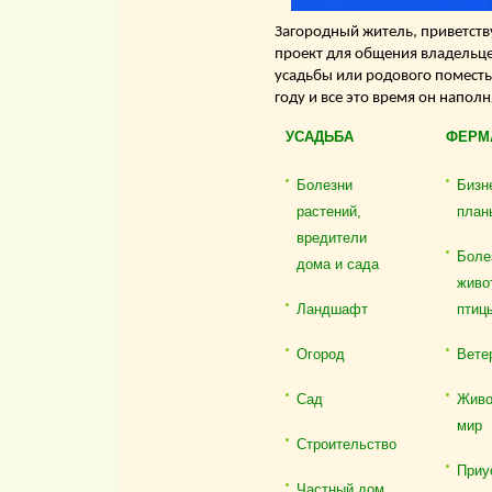
Загородный житель, приветству
проект для общения владельце
усадьбы или родового поместь
году и все это время он напол
УСАДЬБА
ФЕРМ
Болезни
Бизн
растений,
план
вредители
Боле
дома и сада
живо
Ландшафт
птиц
Огород
Вете
Сад
Живо
мир
Строительство
Приу
Частный дом