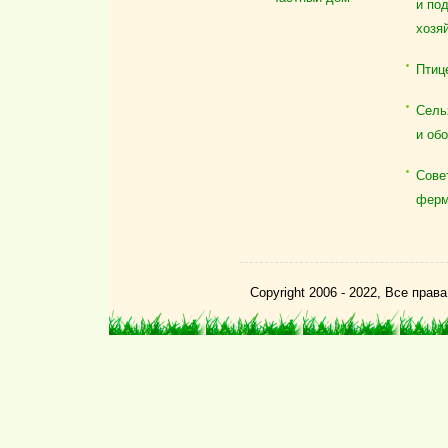
и по
хозя
Птиц
Сель
и об
Сове
ферм
Copyright 2006 - 2022, Все пра