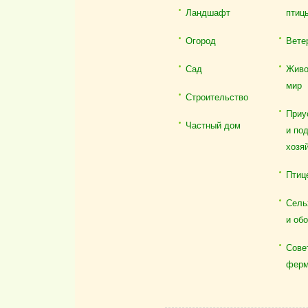
Ландшафт
птиц
Огород
Вете
Сад
Живо
мир
Строительство
Приу
Частный дом
и по
хозя
Птиц
Сель
и об
Сове
ферм