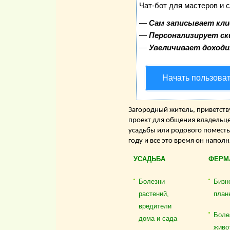
Чат-бот для мастеров и 
—
Сам записывает кли
—
Персонализирует ск
—
Увеличивает доход
Начать пользова
Загородный житель, приветству
проект для общения владельце
усадьбы или родового поместь
году и все это время он напол
УСАДЬБА
ФЕРМ
Болезни
Бизн
растений,
план
вредители
Боле
дома и сада
живо