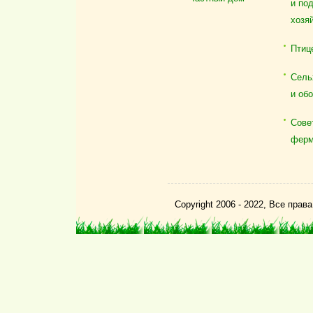
и по
хозя
Птиц
Сель
и об
Сове
ферм
Copyright 2006 - 2022, Все пра