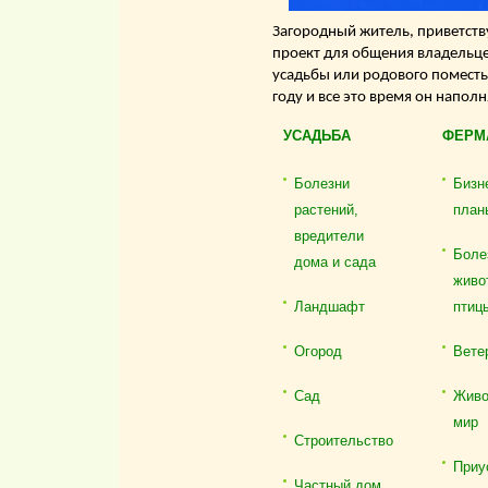
Загородный житель, приветству
проект для общения владельце
усадьбы или родового поместь
году и все это время он напол
УСАДЬБА
ФЕРМ
Болезни
Бизн
растений,
план
вредители
Боле
дома и сада
живо
Ландшафт
птиц
Огород
Вете
Сад
Живо
мир
Строительство
Приу
Частный дом