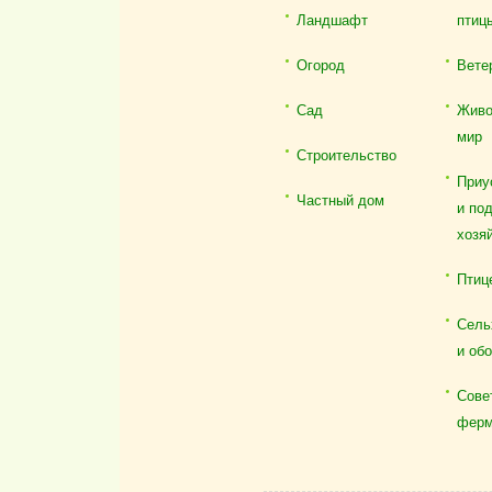
Ландшафт
птиц
Огород
Вете
Сад
Живо
мир
Строительство
Приу
Частный дом
и по
хозя
Птиц
Сель
и об
Сове
ферм