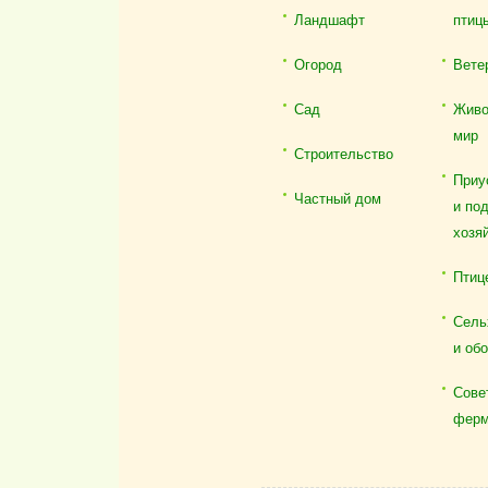
Ландшафт
птиц
Огород
Вете
Сад
Живо
мир
Строительство
Приу
Частный дом
и по
хозя
Птиц
Сель
и об
Сове
ферм