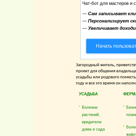
Чат-бот для мастеров и 
—
Сам записывает кли
—
Персонализирует ск
—
Увеличивает доход
Начать пользова
Загородный житель, приветству
проект для общения владельце
усадьбы или родового поместь
году и все это время он напол
УСАДЬБА
ФЕРМ
Болезни
Бизн
растений,
план
вредители
Боле
дома и сада
живо