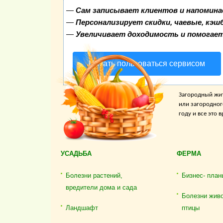
—
Сам записывает клиентов и напомина
—
Персонализирует скидки, чаевые, кэш
—
Увеличивает доходимость и помогае
Начать пользоваться сервисом
Загородный жит
или загородног
году и все это
УСАДЬБА
ФЕРМА
Болезни растений,
Бизнес- план
вредители дома и сада
Болезни жив
Ландшафт
птицы