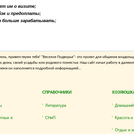
ет им о визите;
бэк и предоплаты;
т больше зарабатывать;
ель, приветствуем тебя! "Веселое Подворье"- это проект для общения владельц
о дома, своей усадьбы или родового поместья. Наш сайт начал работу в далеко
 время он наполняется подробной информацией...
СПРАВОЧНИКИ
ХОЗЯЮШК
ы
Литература
Домашний
отных и
СНиП
Красота и
Отдых и э