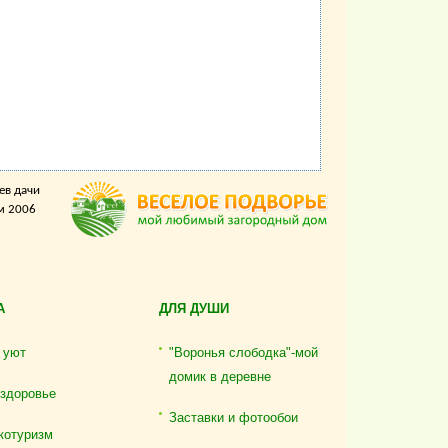
ев дачи
м 2006
А
ДЛЯ ДУШИ
 уют
"Воронья слободка"-мой
домик в деревне
 здоровье
Заставки и фотообои
котуризм