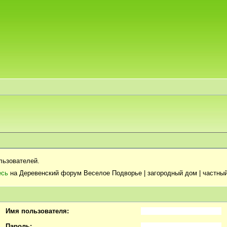
льзователей.
есь
на Деревенский форум Веселое Подворье | загородный дом | частный
Имя пользователя:
Пароль: