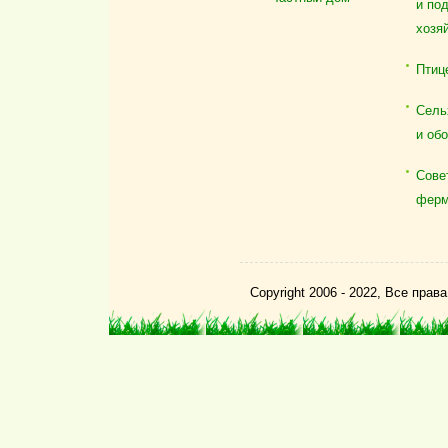
и по
хозя
Птиц
Сель
и об
Сове
ферм
Copyright 2006 - 2022, Все пра