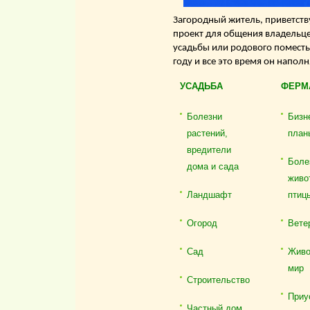
Загородный житель, приветству
проект для общения владельце
усадьбы или родового поместь
году и все это время он напол
УСАДЬБА
ФЕРМ
Болезни
Бизн
растений,
план
вредители
Боле
дома и сада
живо
Ландшафт
птиц
Огород
Вете
Сад
Живо
мир
Строительство
Приу
Частный дом