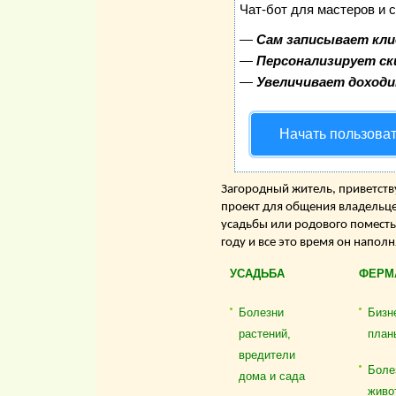
Чат-бот для мастеров и 
—
Сам записывает кли
—
Персонализирует ск
—
Увеличивает доход
Начать пользова
Загородный житель, приветству
проект для общения владельце
усадьбы или родового поместь
году и все это время он напол
УСАДЬБА
ФЕРМ
Болезни
Бизн
растений,
план
вредители
Боле
дома и сада
живо