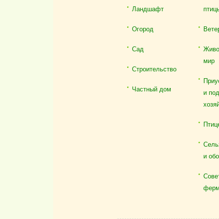
Ландшафт
птиц
Огород
Вете
Сад
Живо
мир
Строительство
Приу
Частный дом
и по
хозя
Птиц
Сель
и об
Сове
ферм