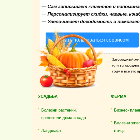
—
Сам записывает клиентов и напомина
—
Персонализирует скидки, чаевые, кэш
—
Увеличивает доходимость и помогае
Начать пользоваться сервисом
Загородный жит
или загородног
году и все это
УСАДЬБА
ФЕРМА
Болезни растений,
Бизнес- план
вредители дома и сада
Болезни жив
Ландшафт
птицы