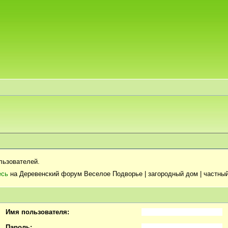
льзователей.
есь
на Деревенский форум Веселое Подворье | загородный дом | частный
Имя пользователя:
Пароль: