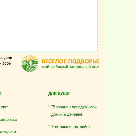
ев дачи
м 2006
А
ДЛЯ ДУШИ
 уют
"Воронья слободка"-мой
домик в деревне
 здоровье
Заставки и фотообои
котуризм