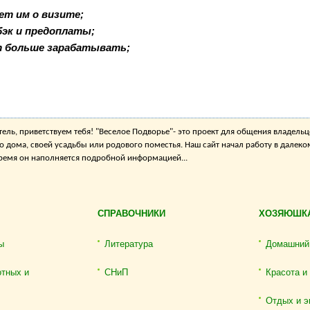
ет им о визите;
бэк и предоплаты;
т больше зарабатывать;
ель, приветствуем тебя! "Веселое Подворье"- это проект для общения владельц
о дома, своей усадьбы или родового поместья. Наш сайт начал работу в далеко
 время он наполняется подробной информацией...
СПРАВОЧНИКИ
ХОЗЯЮШК
ы
Литература
Домашний
отных и
СНиП
Красота и
Отдых и э