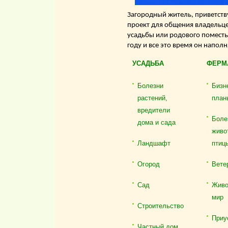
Загородный житель, приветству
проект для общения владельце
усадьбы или родового поместь
году и все это время он напол
УСАДЬБА
ФЕРМ
Болезни
Бизн
растений,
план
вредители
Боле
дома и сада
живо
Ландшафт
птиц
Огород
Вете
Сад
Живо
мир
Строительство
Приу
Частный дом