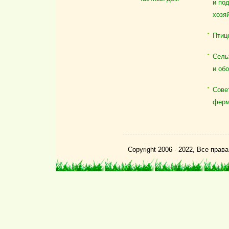
и по
хозя
Птиц
Сель
и об
Сове
ферм
Copyright 2006 - 2022, Все пра