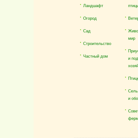
Ландшафт
птиц
Огород
Вете
Сад
Живо
мир
Строительство
Приу
Частный дом
и по
хозя
Птиц
Сель
и об
Сове
ферм