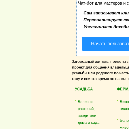
Чат-бот для мастеров и 
—
Сам записывает кли
—
Персонализирует ск
—
Увеличивает доход
Начать пользова
Загородный житель, приветству
проект для общения владельце
усадьбы или родового поместь
году и все это время он напол
УСАДЬБА
ФЕРМ
Болезни
Бизн
растений,
план
вредители
Боле
дома и сада
живо