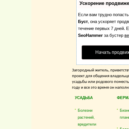
Ускорение продвиж
Если вам трудно попасть
Буст
, она ускоряет прод
течение первых 7 дней. Е
SeoHammer
за бустер
ве
Начать продви
Загородный житель, приветству
проект для общения владельце
усадьбы или родового поместь
году и все это время он напол
УСАДЬБА
ФЕРМ
Болезни
Бизн
растений,
план
вредители