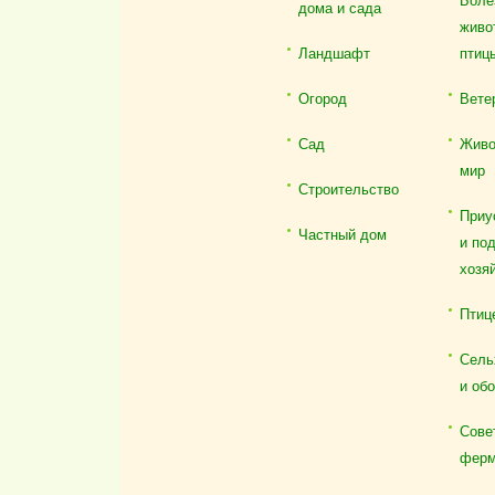
Боле
дома и сада
живо
Ландшафт
птиц
Огород
Вете
Сад
Живо
мир
Строительство
Приу
Частный дом
и по
хозя
Птиц
Сель
и об
Сове
ферм