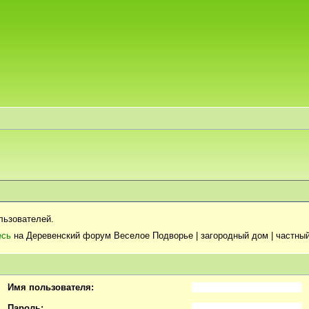
льзователей.
есь
на Деревенский форум Веселое Подворье | загородный дом | частный
Имя пользователя:
Пароль: