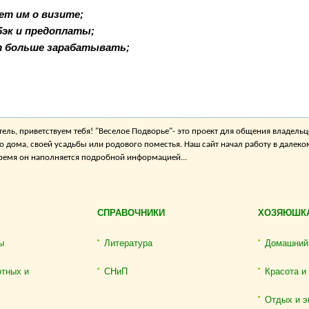
ет им о визите;
бэк и предоплаты;
т больше зарабатывать;
ель, приветствуем тебя! "Веселое Подворье"- это проект для общения владельц
о дома, своей усадьбы или родового поместья. Наш сайт начал работу в далеко
 время он наполняется подробной информацией...
СПРАВОЧНИКИ
ХОЗЯЮШК
ы
Литература
Домашний
отных и
СНиП
Красота и
Отдых и э