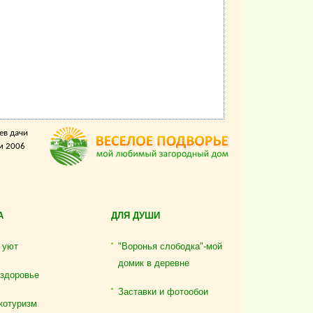
ев дачи
м 2006
А
ДЛЯ ДУШИ
 уют
"Воронья слободка"-мой
домик в деревне
 здоровье
Заставки и фотообои
котуризм