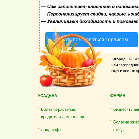
—
Сам записывает клиентов и напомина
—
Персонализирует скидки, чаевые, кэш
—
Увеличивает доходимость и помогае
Начать пользоваться сервисом
Загородный жит
или загородног
году и все это
УСАДЬБА
ФЕРМА
Болезни растений,
Бизнес- план
вредители дома и сада
Болезни жив
Ландшафт
птицы