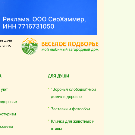
ев дачи
м 2006
А
ДЛЯ ДУШИ
 уют
"Воронья слободка"-мой
домик в деревне
 здоровье
Заставки и фотообои
котуризм
Клички для животных и
 советы
птицы