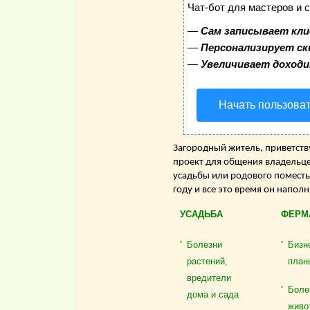
Чат-бот для мастеров и 
—
Сам записывает кли
—
Персонализирует ск
—
Увеличивает доход
Начать пользова
Загородный житель, приветству
проект для общения владельце
усадьбы или родового поместь
году и все это время он напол
УСАДЬБА
ФЕРМ
Болезни
Бизн
растений,
план
вредители
Боле
дома и сада
живо