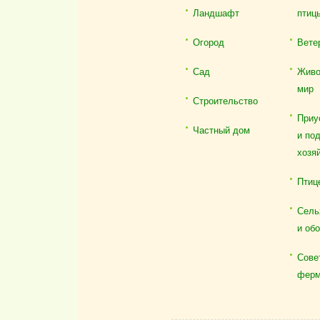
Ландшафт
птиц
Огород
Вете
Сад
Живо
мир
Строительство
Приу
Частный дом
и по
хозя
Птиц
Сель
и об
Сове
ферм