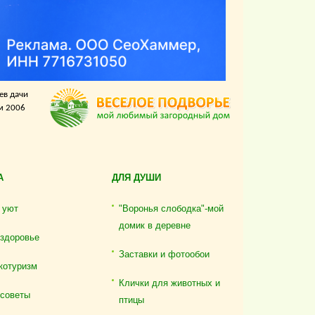
ев дачи
м 2006
А
ДЛЯ ДУШИ
 уют
"Воронья слободка"-мой
домик в деревне
 здоровье
Заставки и фотообои
котуризм
Клички для животных и
 советы
птицы