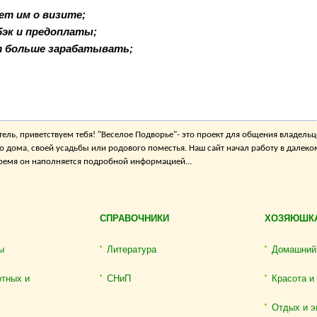
ет им о визите;
бэк и предоплаты;
т больше зарабатывать;
ель, приветствуем тебя! "Веселое Подворье"- это проект для общения владельц
о дома, своей усадьбы или родового поместья. Наш сайт начал работу в далеко
 время он наполняется подробной информацией...
СПРАВОЧНИКИ
ХОЗЯЮШК
ы
Литература
Домашний
отных и
СНиП
Красота и
Отдых и э