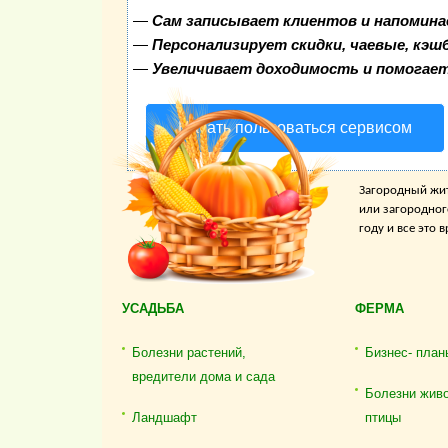
—
Сам записывает клиентов и напомина
—
Персонализирует скидки, чаевые, кэш
—
Увеличивает доходимость и помогае
Начать пользоваться сервисом
Загородный жит
или загородног
году и все это
УСАДЬБА
ФЕРМА
Болезни растений,
Бизнес- план
вредители дома и сада
Болезни жив
Ландшафт
птицы