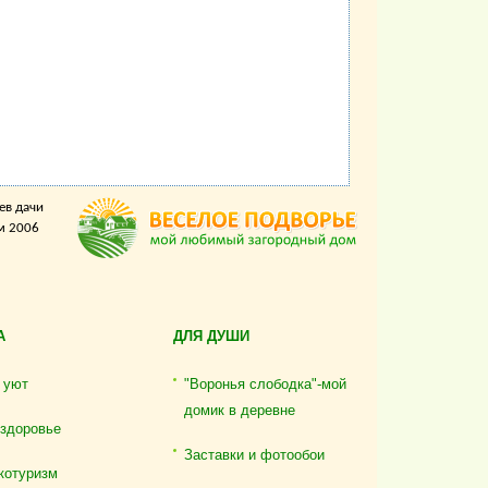
ев дачи
м 2006
А
ДЛЯ ДУШИ
 уют
"Воронья слободка"-мой
домик в деревне
 здоровье
Заставки и фотообои
котуризм