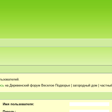
льзователей.
есь
на Деревенский форум Веселое Подворье | загородный дом | частный
Имя пользователя:
Пароль: