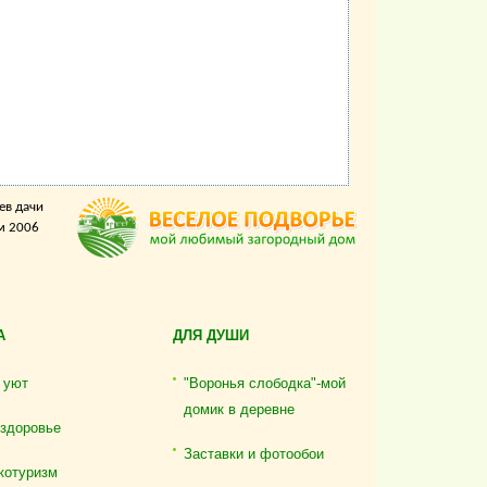
ев дачи
м 2006
А
ДЛЯ ДУШИ
 уют
"Воронья слободка"-мой
домик в деревне
 здоровье
Заставки и фотообои
котуризм