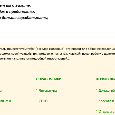
ет им о визите;
бэк и предоплаты;
т больше зарабатывать;
ель, приветствуем тебя! "Веселое Подворье"- это проект для общения владельц
о дома, своей усадьбы или родового поместья. Наш сайт начал работу в далеко
 время он наполняется подробной информацией...
СПРАВОЧНИКИ
ХОЗЯЮШК
ы
Литература
Домашний
отных и
СНиП
Красота и
Отдых и э