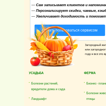
—
Сам записывает клиентов и напомина
—
Персонализирует скидки, чаевые, кэш
—
Увеличивает доходимость и помогае
Начать пользоваться сервисом
Загородный жит
или загородног
году и все это
УСАДЬБА
ФЕРМА
Болезни растений,
Бизнес- план
вредители дома и сада
Болезни жив
Ландшафт
птицы