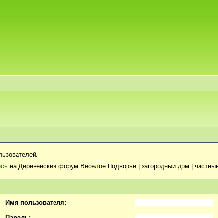
льзователей.
есь
на Деревенский форум Веселое Подворье | загородный дом | частный
Имя пользователя:
Пароль: