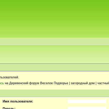
льзователей.
есь
на Деревенский форум Веселое Подворье | загородный дом | частный
Имя пользователя:
Пароль: