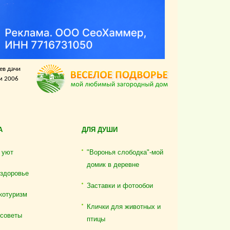
ев дачи
м 2006
А
ДЛЯ ДУШИ
 уют
"Воронья слободка"-мой
домик в деревне
 здоровье
Заставки и фотообои
котуризм
Клички для животных и
 советы
птицы