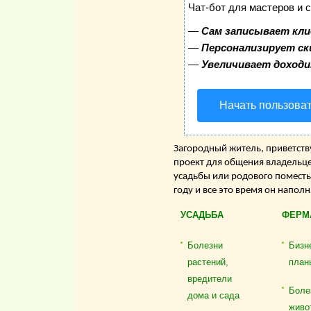
Чат-бот для мастеров и 
—
Сам записывает кли
—
Персонализирует ск
—
Увеличивает доход
Начать пользова
Загородный житель, приветству
проект для общения владельце
усадьбы или родового поместь
году и все это время он напол
УСАДЬБА
ФЕРМ
Болезни
Бизн
растений,
план
вредители
Боле
дома и сада
живо