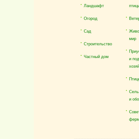
Ландшафт
птиц
Огород
Вете
Сад
Живо
мир
Строительство
Приу
Частный дом
и по
хозя
Птиц
Сель
и об
Сове
ферм