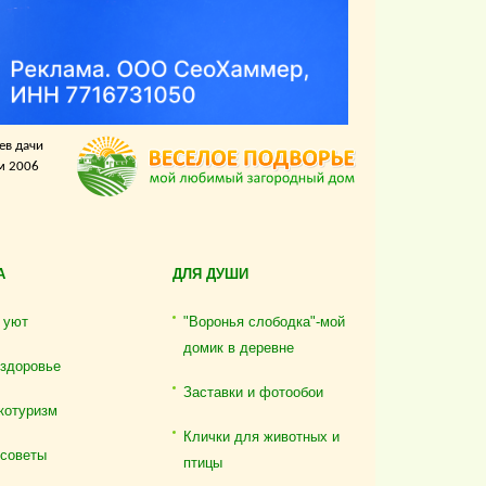
ев дачи
м 2006
А
ДЛЯ ДУШИ
 уют
"Воронья слободка"-мой
домик в деревне
 здоровье
Заставки и фотообои
котуризм
Клички для животных и
 советы
птицы