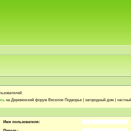
льзователей.
есь
на Деревенский форум Веселое Подворье | загородный дом | частный
Имя пользователя:
Пароль: