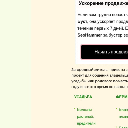
Ускорение продвиж
Если вам трудно попасть
Буст
, она ускоряет прод
течение первых 7 дней. Е
SeoHammer
за бустер
ве
Начать продви
Загородный житель, приветству
проект для общения владельце
усадьбы или родового поместь
году и все это время он напол
УСАДЬБА
ФЕРМ
Болезни
Бизн
растений,
план
вредители