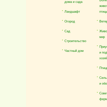
Боле
дома и сада
живо
Ландшафт
птиц
Огород
Вете
Сад
Живо
мир
Строительство
Приу
Частный дом
и по
хозя
Птиц
Сель
и об
Сове
ферм