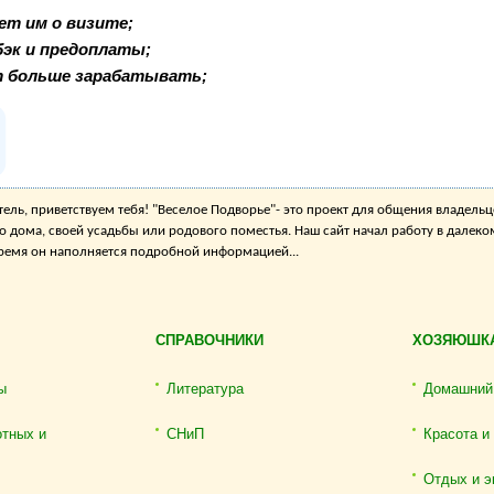
ет им о визите;
бэк и предоплаты;
т больше зарабатывать;
ель, приветствуем тебя! "Веселое Подворье"- это проект для общения владельц
о дома, своей усадьбы или родового поместья. Наш сайт начал работу в далеко
 время он наполняется подробной информацией...
СПРАВОЧНИКИ
ХОЗЯЮШК
ы
Литература
Домашний
отных и
СНиП
Красота и
Отдых и э