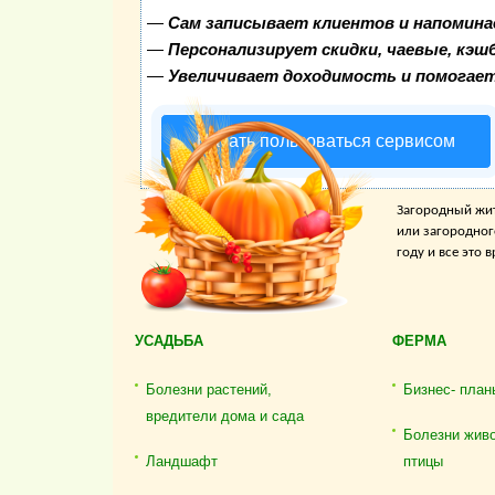
—
Сам записывает клиентов и напомина
—
Персонализирует скидки, чаевые, кэш
—
Увеличивает доходимость и помогае
Начать пользоваться сервисом
Загородный жит
или загородног
году и все это
УСАДЬБА
ФЕРМА
Болезни растений,
Бизнес- план
вредители дома и сада
Болезни жив
Ландшафт
птицы