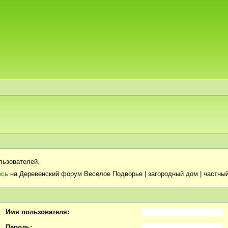
льзователей.
есь
на Деревенский форум Веселое Подворье | загородный дом | частный
Имя пользователя:
Пароль: