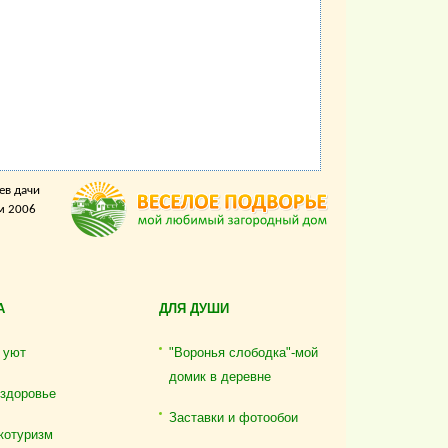
ев дачи
м 2006
А
ДЛЯ ДУШИ
 уют
"Воронья слободка"-мой
домик в деревне
 здоровье
Заставки и фотообои
котуризм