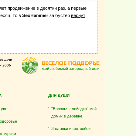
ряет продвижение в десятки раз, а первые
есяц, то в
SeoHammer
за бустер
вернут
ев дачи
м 2006
А
ДЛЯ ДУШИ
 уют
"Воронья слободка"-мой
домик в деревне
 здоровье
Заставки и фотообои
котуризм