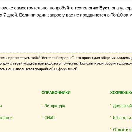
 поиске самостоятельно, попробуйте технологию
Буст
, она уско
 7 дней. Если ни один запрос у вас не продвинется в Топ10 за м
ель, приветствуем тебя! "Веселое Подворье"- это проект для общения владельц
о дома, своей усадьбы или родового поместья. Наш сайт начал работу в далеко
 время он наполняется подробной информацией...
СПРАВОЧНИКИ
ХОЗЯЮШК
ы
Литература
Домашний
отных и
СНиП
Красота и
Отдых и э