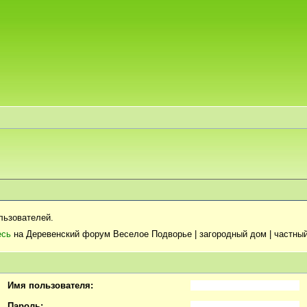
льзователей.
есь
на Деревенский форум Веселое Подворье | загородный дом | частный
Имя пользователя:
Пароль: