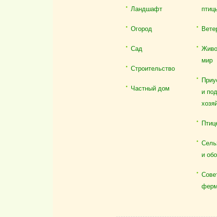
Ландшафт
птиц
Огород
Вете
Сад
Живо
мир
Строительство
Приу
Частный дом
и по
хозя
Птиц
Сель
и об
Сове
ферм