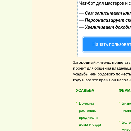
Чат-бот для мастеров и 
—
Сам записывает кли
—
Персонализирует ск
—
Увеличивает доход
Начать пользова
Загородный житель, приветству
проект для общения владельце
усадьбы или родового поместь
году и все это время он напол
УСАДЬБА
ФЕРМ
Болезни
Бизн
растений,
план
вредители
Боле
дома и сада
живо