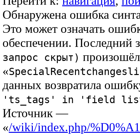
Перейти к:
навигация
,
пои
Обнаружена ошибка синтак
Это может означать ошиб
обеспечении. Последний з
произошёл
запрос скрыт)
«
SpecialRecentchangesli
данных возвратила ошибк
'ts_tags' in 'field lis
Источник —
«
/wiki/index.php/%