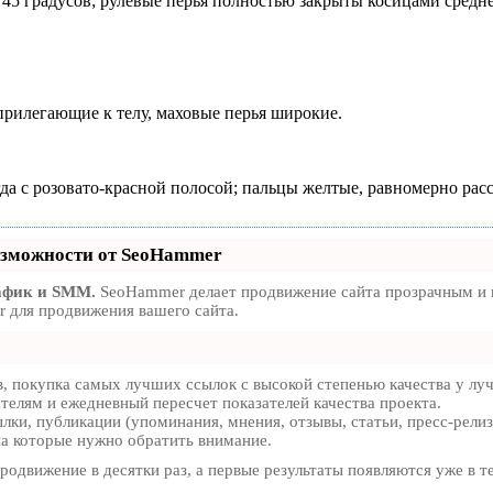
45 градусов; рулевые перья полностью закрыты косицами средн
рилегающие к телу, маховые перья широкие.
а с розовато-красной полосой; пальцы желтые, равномерно расс
зможности от SeoHammer
афик и SMM.
SeoHammer делает продвижение сайта прозрачным и п
 для продвижения вашего сайта.
, покупка самых лучших ссылок с высокой степенью качества у лу
ателям и ежедневный пересчет показателей качества проекта.
ки, публикации (упоминания, мнения, отзывы, статьи, пресс-релиз
на которые нужно обратить внимание.
продвижение в десятки раз, а первые результаты появляются уже в т