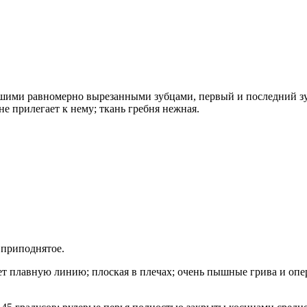
льшими равномерно вырезанными зубцами, первый и последний зу
не прилегает к нему; ткань гребня нежная.
а приподнятое.
ет плавную линию; плоская в плечах; очень пышные грива и опе