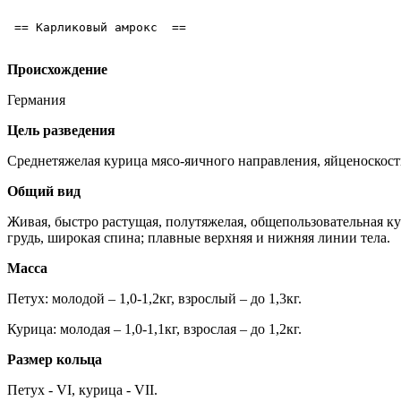
 == Карликовый амрокс  ==

Происхождение
Германия
Цель разведения
Среднетяжелая курица мясо-яичного направления, яйценоскост
Общий вид
Живая, быстро растущая, полутяжелая, общепользовательная 
грудь, широкая спина; плавные верхняя и нижняя линии тела.
Масса
Петух: молодой – 1,0-1,2кг, взрослый – до 1,3кг.
Курица: молодая – 1,0-1,1кг, взрослая – до 1,2кг.
Размер кольца
Петух - VI, курица - VII.