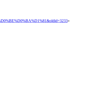
80%D0%BE%D0%BA%D1%81&oldid=3233
»