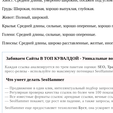
Хвост: Средней длины, умеренно широкий, посажен под углом 
Грудь: Широкая, полная, хорошо выпуклая, глубокая.
Живот: Полный, широкий.
Крылья: Средней длины, сильные, хорошо оперенные, хорошо п
Голени: Средней длины, сильные, хорошо оперенные.
Плюсны: Средней длины, широко расставленные, желтые, иногд
Забиваем Сайты В ТОП КУВАЛДОЙ - Уникальные во
Каждая ссылка анализируется по трем пакетам оценки:
SEO, Тр
пресс-релизы - используйте по максимуму потенциал SeoHammer
Что умеет делать SeoHammer
— Продвижение в один клик, интеллектуальный подбор запросов
— Регулярная проверка качества ссылок по более чем 100 показ
— Все известные форматы ссылок: арендные ссылки, вечные ссыл
— SeoHammer покажет, где рост или падение, а также запросы, 
SeoHammer еще предоставляет технологию
Буст
, она ускоряет 