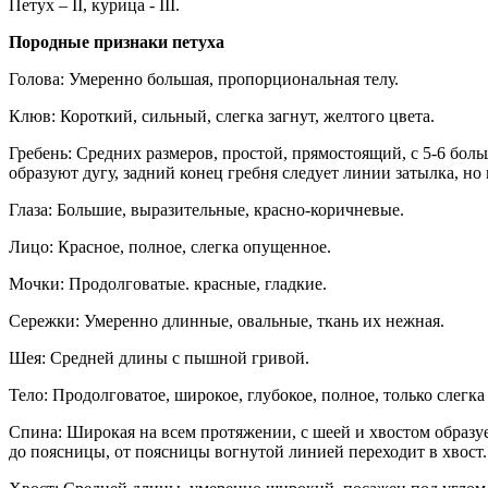
Петух – II, курица - III.
Породные признаки петуха
Голова: Умеренно большая, пропорциональная телу.
Клюв: Короткий, сильный, слегка загнут, желтого цвета.
Гребень: Средних размеров, простой, прямостоящий, с 5-6 бо
образуют дугу, задний конец гребня следует линии затылка, но 
Глаза: Большие, выразительные, красно-коричневые.
Лицо: Красное, полное, слегка опущенное.
Мочки: Продолговатые. красные, гладкие.
Сережки: Умеренно длинные, овальные, ткань их нежная.
Шея: Средней длины с пышной гривой.
Тело: Продолговатое, широкое, глубокое, полное, только слегк
Спина: Широкая на всем протяжении, с шеей и хвостом образу
до поясницы, от поясницы вогнутой линией переходит в хвост.