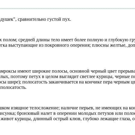
душек", сравнительно густой пух.
 полом; средней длины тело имеет более полную и глубокую гр
легка выступающие из покровного оперения; плюсны желтые, до
амроксы имеют широкие полосы, основной черный цвет прерывае
лых, поэтому петух в целом выглядит светлее курицы, черные по
осы шире); полосатость заканчивается на кончике пера черным 
полосатость.
лишком изящное телосложение; наличие перьев, не имеющих на к
 рисунка; бронзовый налет в оперении молодых петухов или пол
й живот курицы, длинный острый клюв, глубоко лежащие глаза, о