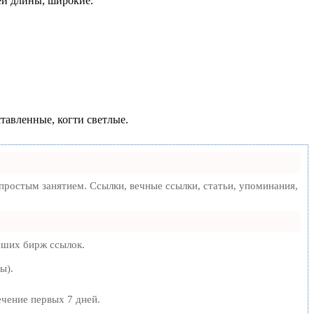
ей длины, широкие.
тавленные, когти светлые.
ростым занятием. Ссылки, вечные ссылки, статьи, упоминания,
чших бирж ссылок.
ы).
ечение первых 7 дней.