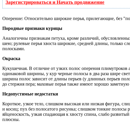
Зарегистрироваться и Начать продвижение
Оперение: Относительно широкие перья, прилегающие, без "по
Породные признаки курицы
Аналогичны признакам петуха, кроме различий, обусловленных
шею; рулевые перья хвоста широкие, средней длины, только с
полосками.
Окраска
Кукушечная. В отличие от узких полос оперения плимутроков 
одинаковой ширины, у кур черные полосы в два раза шире свет
ширина полос зависит от длины перьев (у длинных перьев пол
до стержня пера; маховые перья также имеют хорошо заметную 
Недопустимые недостатки
Короткое, узкое тело, слишком высокая или низкая фигура, с
и косиц; пух без полосатого рисунка; слишком тонкие полосы
яйценоскость, узкая спадающая к хвосту спина, слабо развиты
плюсны.