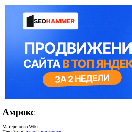
Амрокс
Материал из Wiki
Перейти к:
навигация
,
поиск