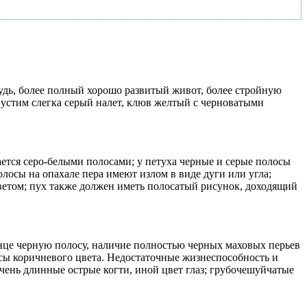
удь, более полный хорошо развитый живот, более стройную
пустим слегка серый налет, клюв желтый с черноватыми
тся серо-белыми полосами; у петуха черные и серые полосы
лосы на опахале пера имеют излом в виде дуги или угла;
цветом; пух также должен иметь полосатый рисунок, доходящий
онце черную полосу, наличие полностью черных маховых перьев
осы коричневого цвета. Недостаточные жизнеспособность и
чень длинные острые когти, иной цвет глаз; грубочешуйчатые