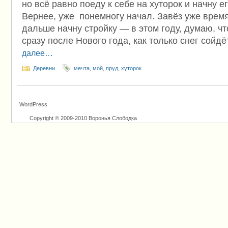
но всё равно поеду к себе на хуторок и начну е
Вернее, уже понемногу начал. Завёз уже времян
дальше начну стройку — в этом году, думаю, чт
сразу после Нового года, как только снег сойдё
далее…
Деревни
мечта
,
мой
,
пруд
,
хуторок
WordPress
Copyright © 2009-2010 Воронья Слободка
Powered by WordPress, Theme by cuikai.