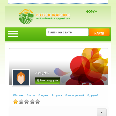
ФОРУМ
НАЙТИ
olga_zim
Добавить в друзья
Обо мне
0 фото
0 видео
1 группа
0 мероприятий
0 друзей
Обо мне