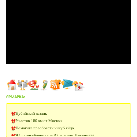
ЯРМАРКА:
Нубийский козлик
Участок 180 км от Москвы
Помогите преобрести инкуб.яйцо.
Яйцо инкубационное Юрловская, Павловская