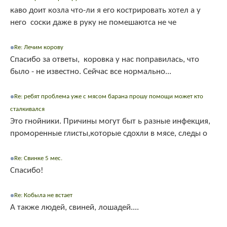
каво доит козла что-ли я его кострировать хотел а у
него соски даже в руку не помешаютса не че
Re: Лечим корову
Спасибо за ответы, коровка у нас поправилась, что
было - не известно. Сейчас все нормально...
Re: ребят проблема уже с мясом барана прошу помощи может кто
сталкивался
Это гнойники. Причины могут быт ь разные инфекция,
проморенные глисты,которые сдохли в мясе, следы о
Re: Свинке 5 мес.
Спасибо!
Re: Кобыла не встает
А также людей, свиней, лошадей....