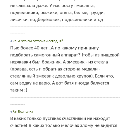
не слышала даже. У нас ростут маслята,
подьеловики, рыжики, опята, белые, грузди,
лисички, подберёзовик, подосиновики и т.д
---------------------------------------------------------------------------
----------
Re: А что вы готовили сегодня?
Пью более 40 лет...А по какому принципу
подбирать самогонный аппарат?Чтобы из пищевой
нержавки был бражник. А змеевик - из стекла
(правда, есть и обратная сторона медали -
стеклянный змеевик довольно хрупок). Если что,
сам водку не варю. А вот батя иногда балуется
таким :)
---------------------------------------------------------------------------
----------
Re: Болталка
В каких только пустяках счастливый не находит
счастье! В каких только мелочах злому не видится