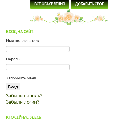
Продам молодых петухов Малинов Михелинская кукушка
ВСЕ ОБЪЯВЛЕНИЯ
ДОБАВИТЬ СВОЕ
Щенки тибетского мастифа
Инкубационное яйцо ROSS 308
Индейка от производителя
ВХОД НА САЙТ:
продам мясо кролика премиум класса
спас от вздутия живота
Имя пользователя
корма для интенсивного выращивания
комбикорм Пурина PURINA
Пароль
Зааненские и зааненско-нубийские козы
Красный тибетский мастиф 100% китаец открыт для вязок
Барневельдер, белефельдер, араукан, минимясная палевая-
Запомнить меня
инкуб.яйцо, цыплята
Продаю домик в деревне
Забыли пароль?
Предлагаем качественный ремонт в квартире, коттедже, офисе,
Забыли логин?
магазине
продам коз.
КТО СЕЙЧАС ЗДЕСЬ:
Выполним внутреннюю и наружную отделку дома, квартиры,
дачи
Щенки - метисы кавказской овчарки