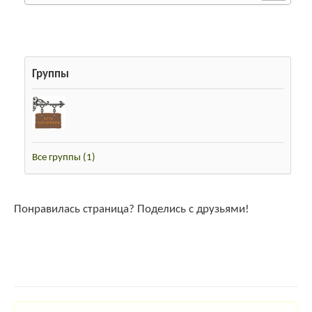
Разместить
0
likes
Персональная информация не предоставлена.
459 просмотров
Группы
Регистрация
16.11.2011 14:43
Последний вход
5 лет
Все группы
(1)
Понравилась страница? Поделись с друзьями!