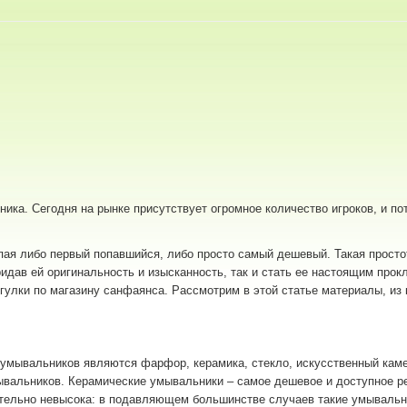
ика. Сегодня на рынке присутствует огромное количество игроков, и п
пая либо первый попавшийся, либо просто самый дешевый. Такая просто
идав ей оригинальность и изысканность, так и стать ее настоящим про
огулки по магазину санфаянса. Рассмотрим в этой статье материалы, из
умывальников являются фарфор, керамика, стекло, искусственный каме
вальников. Керамические умывальники – самое дешевое и доступное ре
сительно невысока: в подавляющем большинстве случаев такие умывальн