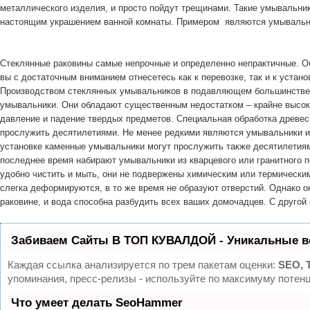
металлического изделия, и просто пойдут трещинами. Такие умывальник
настоящим украшением ванной комнаты. Примером являются умывальник
Стеклянные раковины самые непрочные и определенно непрактичные. Обл
вы с достаточным вниманием отнесетесь как к перевозке, так и к уста
Производством стеклянных умывальников в подавляющем большинстве с
умывальники. Они обладают существенным недостатком – крайне высок
давление и падение твердых предметов. Специальная обработка древес
прослужить десятилетиями. Не менее редкими являются умывальники из
установке каменные умывальники могут прослужить также десятилетиями
последнее время набирают умывальники из кварцевого или гранитного п
удобно чистить и мыть, они не подвержены химическим или термическ
слегка деформируются, в то же время не образуют отверстий. Однако о
раковине, и вода способна разбудить всех ваших домочадцев. С другой
Забиваем Сайты В ТОП КУВАЛДОЙ - Уникальные в
Каждая ссылка анализируется по трем пакетам оценки:
SEO, 
упоминания, пресс-релизы - используйте по максимуму поте
Что умеет делать SeoHammer