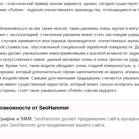
и – классический пример эконом варианта, однако, сегодня существуют
и «Лобня» - изделия отечественного производства, отличающиеся не т
окачиваться на них также нельзя; такие раковины очень хрупки и могу
новке с эксплуатацией, стеклянная раковина может стать настоящим укр
лучаев занимаются иностранные производители, отечественных игроко
ой стоимостью, обусловленной специальной обработкой поверхности. Д
ины делает умывальники невосприимчивыми к высокой влажности: издел
 искусственного камня: данный материал очень и очень прочен на удар
. Кроме того, такие модели обладают очень гладкой поверхностью, а, з
орошка, который дополнительно связан наполнителем из акрила, играющ
им воздействиям. Самыми долговечными традиционно считаются умываль
ни имеют существенный недостаток, который может сильно испортить ва
 стороны, стоят такие умывальники «Лобня» совсем недорого.
озможности от SeoHammer
Трафик и SMM.
SeoHammer делает продвижение сайта прозрачны
нциал SeoHammer для продвижения вашего сайта.