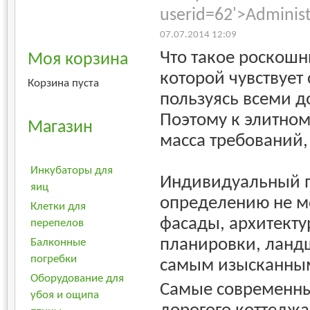
userid=62'>Adminis
07.07.2014 12:09
Что такое роскошн
Моя корзина
которой чувствует
Корзина пуста
пользуясь всеми 
Поэтому к элитном
Магазин
масса требований,
Инкубаторы для
Индивидуальный п
яиц
определению не мо
Клетки для
фасады, архитекту
перепелов
планировки, ланд
Балконные
погребки
самым изысканным
Оборудование для
Самые современны
убоя и ощипа