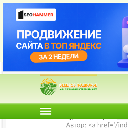
Веселое Подворье- Главная страница
*
Главная
*
Форум
*
Энциклопедия
*
Магазин
*
Объявления
Каким должен быть
Современные требо
недвижимости
Рейтинг пользователей:
Худший
Лучший
Автор: <a href='/i