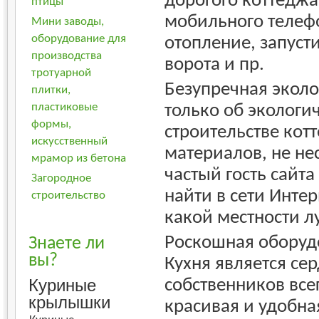
дорогого коттеджа
птицы
мобильного телеф
Мини заводы,
оборудование для
отопление, запуст
производства
ворота и пр.
тротуарной
Безупречная эколо
плитки,
пластиковые
только об экологи
формы,
строительстве кот
искусственный
материалов, не не
мрамор из бетона
частый гость сайт
Загородное
найти в сети Интер
строительство
какой местности л
Роскошная оборудо
Знаете ли
вы?
Кухня является се
Куриные
собственников все
крылышки
красивая и удобна