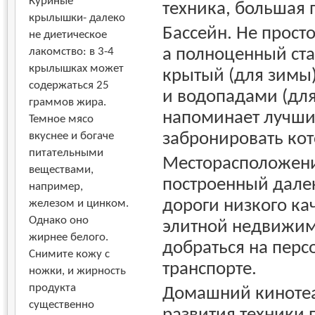
Куриные
техника, большая
крылышки- далеко
Бассейн. Не просто
не диетическое
а полноценный ста
лакомство: в 3-4
крылышках может
крытый (для зимы
содержаться 25
и водопадами (для
граммов жира.
напоминает лучши
Темное мясо
забронировать кот
вкуснее и богаче
питательными
Месторасположени
веществами,
построенный далеко
например,
дороги низкого ка
железом и цинком.
Однако оно
элитной недвижимо
жирнее белого.
добраться на пер
Снимите кожу с
транспорте.
ножки, и жирность
продукта
Домашний кинотеа
существенно
развития техники 