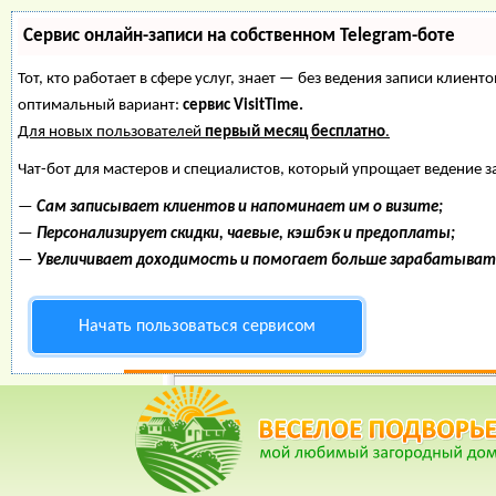
Сервис онлайн-записи на собственном Telegram-боте
Тот, кто работает в сфере услуг, знает — без ведения записи клие
оптимальный вариант:
сервис VisitTime.
Для новых пользователей
первый месяц бесплатно
.
Чат-бот для мастеров и специалистов, который упрощает ведение з
—
Сам записывает клиентов и напоминает им о визите;
—
Персонализирует скидки, чаевые, кэшбэк и предоплаты;
—
Увеличивает доходимость и помогает больше зарабатыват
Начать пользоваться сервисом
Веселое Подворье- Главная страница
*
Главная
*
Форум
*
Энциклопедия
*
Ма
Натя
офор