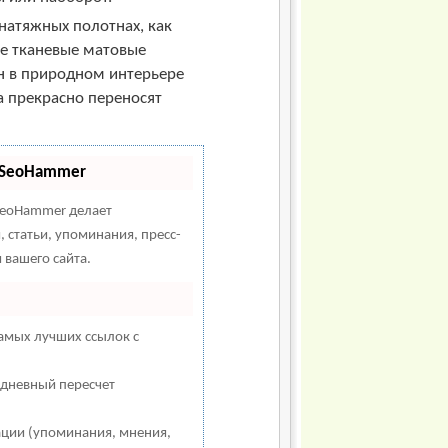
натяжных полотнах, как
ае тканевые матовые
ен в природном интерьере
а прекрасно переносят
т SeoHammer
eoHammer делает
 статьи, упоминания, пресс-
вашего сайта.
амых лучших ссылок с
едневный пересчет
ации (упоминания, мнения,