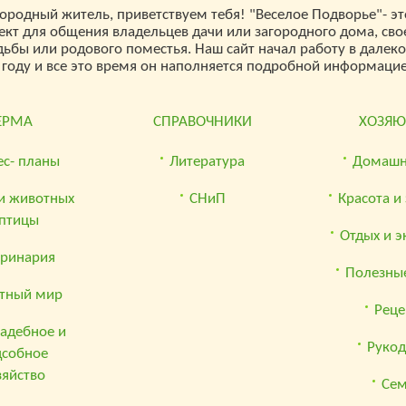
городный житель, приветствуем тебя! "Веселое Подворье"- эт
ект для общения владельцев дачи или загородного дома, сво
дьбы или родового поместья. Наш сайт начал работу в далек
 году и все это время он наполняется подробной информацией
ЕРМА
СПРАВОЧНИКИ
ХОЗЯ
ес- планы
Литература
Домашн
и животных
СНиП
Красота и
 птицы
Отдых и э
еринария
Полезные
тный мир
Реце
адебное и
Рукод
дсобное
зяйство
Се