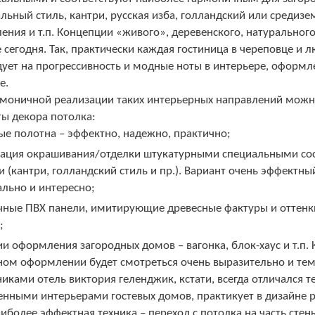
льный стиль, кантри, русская изба, голландский или средиз
ния и т.п. Концепции «живого», деревенского, натурального 
сегодня. Так, практически каждая гостиница в череповце и 
ует на прогрессивность и модные ноты в интерьере, оформл
е.
рмоничной реализации таких интерьерных направлений можн
ы декора потолка:
е полотна – эффектно, надежно, практично;
ация окрашивания/отделки штукатурными специальными со
 (кантри, голландский стиль и пр.). Вариант очень эффектн
льно и интересно;
чные ПВХ панели, имитирующие древесные фактуры и оттенк
;
и оформления загородных домов – вагонка, блок-хаус и т.п. К
ном оформлении будет смотреться очень выразительно и тем
иками отель виктория геленджик, кстати, всегда отличался 
енными интерьерами гостевых домов, практикует в дизайне 
аиболее эффектная техника – переход с потолка на часть стен