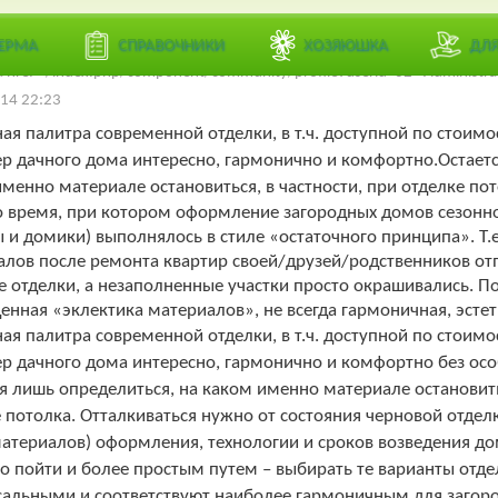
 пользователей:
/ 0
Лучший
ЕРМА
СПРАВОЧНИКИ
ХОЗЯЮШКА
ДЛ
a href='/index.php/component/community/profile?userid=62'>Administr
14 22:23
я палитра современной отделки, в т.ч. доступной по стоимо
р дачного дома интересно, гармонично и комфортно.Остаетс
менно материале остановиться, в частности, при отделке пот
 время, при котором оформление загородных домов сезонн
 и домики) выполнялось в стиле «остаточного принципа». Т.е.
лов после ремонта квартир своей/друзей/родственников отп
е отделки, а незаполненные участки просто окрашивались. П
нная «эклектика материалов», не всегда гармоничная, эстети
я палитра современной отделки, в т.ч. доступной по стоимо
р дачного дома интересно, гармонично и комфортно без осо
я лишь определиться, на каком именно материале остановитьс
 потолка. Отталкиваться нужно от состояния черновой отдел
атериалов) оформления, технологии и сроков возведения дом
 пойти и более простым путем – выбирать те варианты отде
сальными и соответствуют наиболее гармоничным для загор