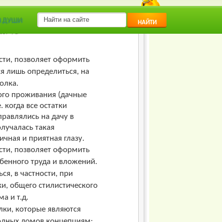
Я ДУШИ
НАЙТИ
ator</a>
сти, позволяет оформить
я лишь определиться, на
олка.
ого проживания (дачные
 когда все остатки
равлялись на дачу в
олучалась такая
чная и приятная глазу.
сти, позволяет оформить
бенного труда и вложений.
я, в частности, при
ки, общего стилистического
а и т.д.
лки, которые являются
одных домов концепциям: