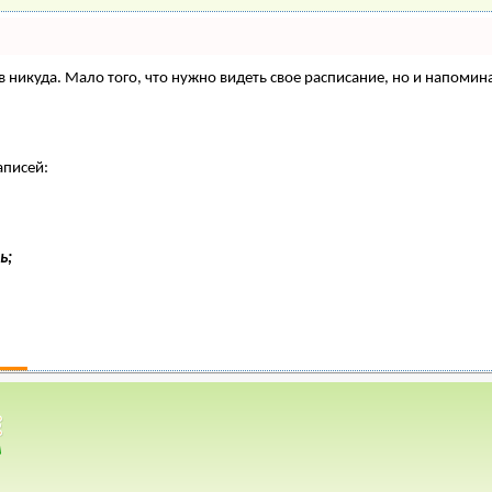
нтов никуда. Мало того, что нужно видеть свое расписание, но и напо
аписей:
ь;
газин
*
Объявления
*
жной потолок или декоративные балки: 
мления потолков в загородном/дачном 