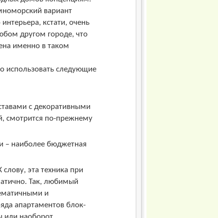
емноморский вариант
интерьера, кстати, очень
любом другом городе, что
ена именно в таком
о использовать следующие
ставами с декоративными
ый, смотрится по-прежнему
и – наиболее бюджетная
 слову, эта техника при
атично. Так, любимый
тематичными и
ряда апартаментов блок-
ы или наоборот.