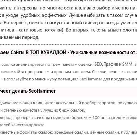
ианты интересны, но многие останавливаю выбор именно на 
 в уходе, удобных, эффектных. Лучше выбирать в таком случ
. Во-первых, немного искусственный глянец не всегда умест
натива – сатиновые потолки). Во-вторых, текстильные полотн
ливаемый период.
ваем Сайты В ТОП КУВАЛДОЙ - Уникальные возможности о
 ссылка анализируется по трем пакетам оценки:
SEO, Трафик и SMM.
S
жение сайта прозрачным и простым занятием. Ссылки, вечные ссылки,
 - используйте по максимуму потенциал SeoHammer для продвижения 
умеет делать SeoHammer
вижение в один клик, интеллектуальный подбор запросов, покупка с
й степенью качества у лучших бирж ссылок.
лярная проверка качества ссылок по более чем 100 показателям и еж
телей качества проекта.
известные форматы ссылок: арендные ссылки, вечные ссылки, публик