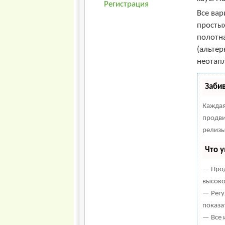
Регистрация
Все вар
простых
полотна
(альтер
неотап
Заби
Каждая
продви
релизы
Что 
— Прод
высоко
— Регу
показа
— Все 