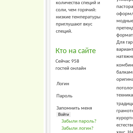
количества специй и
пастора
соли, чем горячий:
оформле
низкие температуры
модные 
приглушают вкус
претенд
специй.
формат
Для га
вариант
Кто на сайте
натяжны
Сейчас 958
комбин
гостей онлайн
балками
оригина
Логин
потоло
техника
Пароль
традици
Запомнить меня
грамот
курортн
Забыли пароль?
естеств
Забыли логин?
хаус. Н