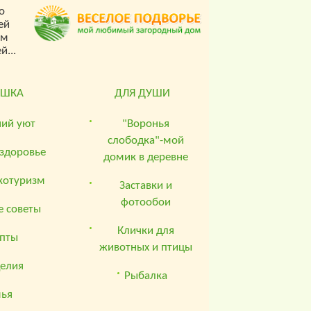
о
ей
ом
...
ЮШКА
ДЛЯ ДУШИ
ий уют
"Воронья
слободка"-мой
 здоровье
домик в деревне
котуризм
Заставки и
фотообои
 советы
Клички для
пты
животных и птицы
елия
Рыбалка
мья