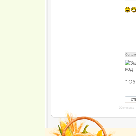
Остало
Об
ОТ
JComments