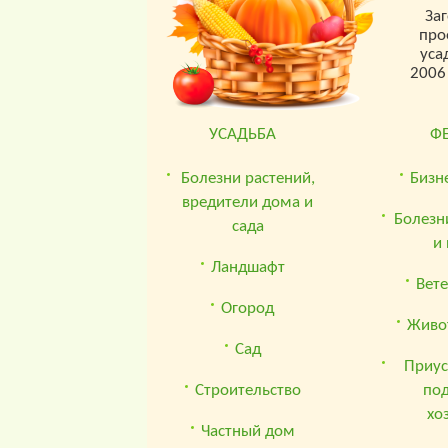
За
про
уса
2006
УСАДЬБА
Ф
Болезни растений,
Бизн
вредители дома и
Болезн
сада
и
Ландшафт
Вет
Огород
Живо
Сад
Приус
Строительство
по
хо
Частный дом