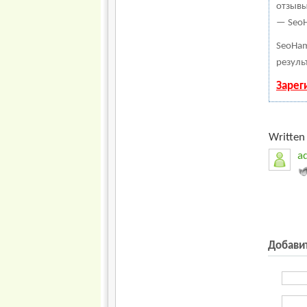
отзывы
— SeoH
SeoHam
резуль
Зарег
Written 
a
Добави