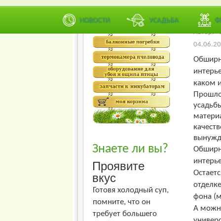
Рейтинг
Худший
НОВОСТИ
УСАДЬБА
Ф
Автор: <
04.06.20
Обширна
интерье
каком и
Прошло
усадьбы
материа
качеств
вынужде
Знаете ли вы?
Обширна
интерье
Проявите
Остаетс
вкус
отделке
Готовя холодный суп,
фона (м
помните, что он
А можно
требует большего
универ